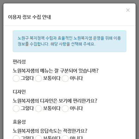
×
이용자 정보 수집 안내
노원구 복지정책 수립과 효율적인 노원복지샘 운영을 위해 이용
정보를 수집합니다. 해당 사항을 선택해 주세요.
주간 인기검색어
복지관
지원금
이용시설
ìº
성민복지관
임산부
쉼터
체
편리성
노원복지샘의 메뉴는 잘 구분되어 있습니까?
한눈으로 보는 복지 정보
그렇다
보통이다
아니다
디자인
노원복지샘의 디자인은 보기에 편리한가요?
그렇다
보통이다
아니다
월계우리통합상담소
효율성
노원복지샘의 응답속도는 적정한가요?
그렇다
보통이다
아니다