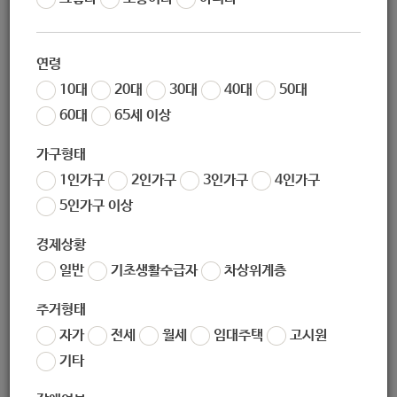
02-904-0179
연령
0303-0945-0179
10대
20대
30대
40대
50대
60대
65세 이상
woorif904@hanmail.net
가구형태
1인가구
2인가구
3인가구
4인가구
http://www.wg2006.kr/
5인가구 이상
경제상황
(우) 01881
서울특별시 노원구 초안산로1길 51, 2층
일반
기초생활수급자
차상위계층
주거형태
서울특별시 노원구 초안산로1길 51, 2층
자가
전세
월세
임대주택
고시원
기타