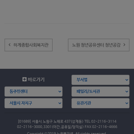
글
내
하계종합사회복지관
노원 청년공유센터 청년공감
비
게
이
션
바로가기
[01689] 서울시 노원구 노해로 437(상계동) TEL 02-2116-3114
02-2116-3000,3301(야간,공휴일/당직실) FAX 02-2116-4666