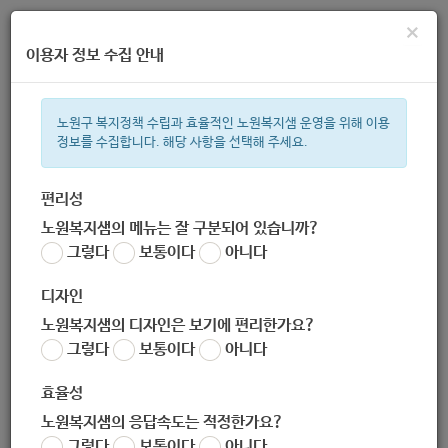
×
이용자 정보 수집 안내
노원구 복지정책 수립과 효율적인 노원복지샘 운영을 위해 이용
정보를 수집합니다. 해당 사항을 선택해 주세요.
주간 인기검색어
복지관
지원금
ìº
이용시설
성민복지관
상이군
임산부
편리성
노원복지샘의 메뉴는 잘 구분되어 있습니까?
한눈으로 보는 복지 정보
그렇다
보통이다
아니다
디자인
노원복지샘의 디자인은 보기에 편리한가요?
그렇다
보통이다
아니다
월계극동 아이휴센터
효율성
노원복지샘의 응답속도는 적정한가요?
그렇다
보통이다
아니다