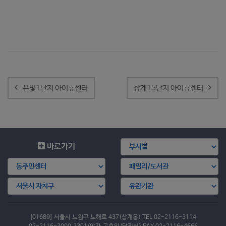
글
내
은빛1단지 아이휴센터
상계15단지 아이휴센터
비
게
이
션
바로가기
[01689] 서울시 노원구 노해로 437(상계동) TEL 02-2116-3114