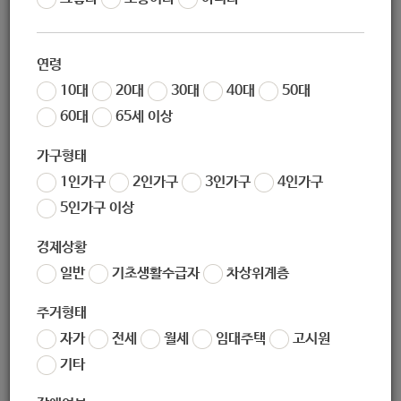
02-994-7177
연령
10대
20대
30대
40대
50대
60대
65세 이상
1220ihyu@naver.com
가구형태
1인가구
2인가구
3인가구
4인가구
https://umppa.seoul.go.kr/
5인가구 이상
경제상황
(우) 01873
서울시 노원구 덕릉로 60길 266, 102동 105호(월계극동아
일반
기초생활수급자
차상위계층
파트)
주거형태
자가
전세
월세
임대주택
고시원
기타