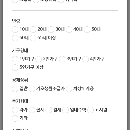
02-936-7574
연령
10대
20대
30대
40대
50대
60대
65세 이상
2007open@naver.com
가구형태
1인가구
2인가구
3인가구
4인가구
5인가구 이상
경제상황
(우) 01614
서울특별시 노원구 동일로 231다길 6 (상계1동/ 열림교회
일반
기초생활수급자
차상위계층
내)
주거형태
자가
전세
월세
임대주택
고시원
기타