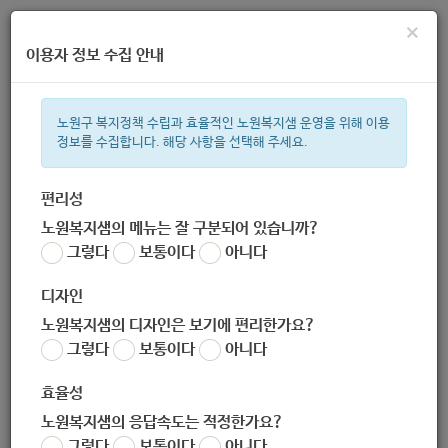
×
이용자 정보 수집 안내
노원구 복지정책 수립과 효율적인 노원복지샘 운영을 위해 이용
정보를 수집합니다. 해당 사항을 선택해 주세요.
주간 인기검색어
지원금
복지관
이용시설
ìº
성민복지관
쉼터
월세
임산
편리성
노원복지샘의 메뉴는 잘 구분되어 있습니까?
한눈으로 보는 복지 정보
그렇다
보통이다
아니다
디자인
노원복지샘의 디자인은 보기에 편리한가요?
그렇다
보통이다
아니다
열림지역아동센터
효율성
노원복지샘의 응답속도는 적정한가요?
그렇다
보통이다
아니다