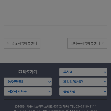
글
내
금빛지역아동센터
신나는지역아동센터
비
게
이
션
바로가기
[01689] 서울시 노원구 노해로 437(상계동) TEL 02-2116-3114