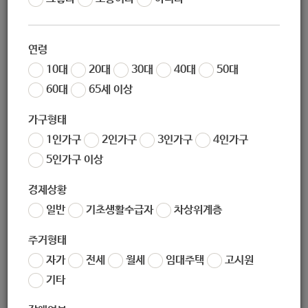
02-934-0081
연령
10대
20대
30대
40대
50대
60대
65세 이상
가구형태
1인가구
2인가구
3인가구
4인가구
5인가구 이상
경제상황
(우) 01608
서울시 노원구 동일로237나길 50 (상계동)
일반
기초생활수급자
차상위계층
주거형태
서울시 노원구 동일로237나길 50 (상계동)
자가
전세
월세
임대주택
고시원
기타