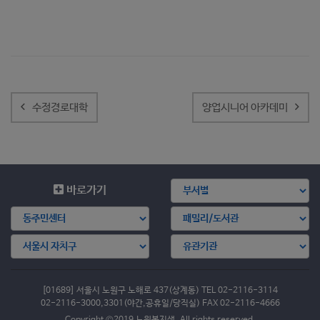
글
내
수정경로대학
양업시니어 아카데미
비
게
이
션
바로가기
[01689] 서울시 노원구 노해로 437(상계동) TEL 02-2116-3114
02-2116-3000,3301(야간,공휴일/당직실) FAX 02-2116-4666