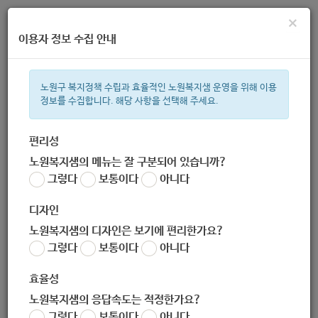
×
이용자 정보 수집 안내
노원구 복지정책 수립과 효율적인 노원복지샘 운영을 위해 이용
정보를 수집합니다. 해당 사항을 선택해 주세요.
주간 인기검색어
복지관
지원금
이용시설
ìº
성민복지관
쉼터
월세
체육
편리성
노원복지샘의 메뉴는 잘 구분되어 있습니까?
한눈으로 보는 복지 정보
그렇다
보통이다
아니다
디자인
노원복지샘의 디자인은 보기에 편리한가요?
그렇다
보통이다
아니다
시니어 아카데미
효율성
노원복지샘의 응답속도는 적정한가요?
그렇다
보통이다
아니다