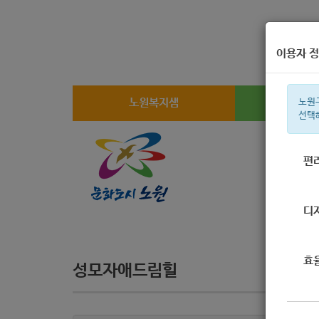
이용자 정
노원복지샘
복지
노원
선택
편
주간 인기검
디
효
성모자애드림힐