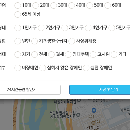
서울특별시 노원구 덕릉로 70가길 45번지
연령
10대
20대
30대
40대
50대
60대
65세 이상
형태
1인가구
2인가구
3인가구
4인가구
5인가구
상황
일반
기초생활수급자
차상위계층
형태
자가
전세
월세
임대주택
고시원
기타
여부
비장애인
심하지 않은 장애인
심한 장애인
24시간동안 창닫기
저장 후 닫기