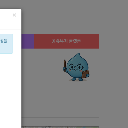
×
시설찾기
공유복지 플랫폼
사항을
설
상계1
공모
아픈아이
교육
신장
휠체어
수당
미용
행사
체