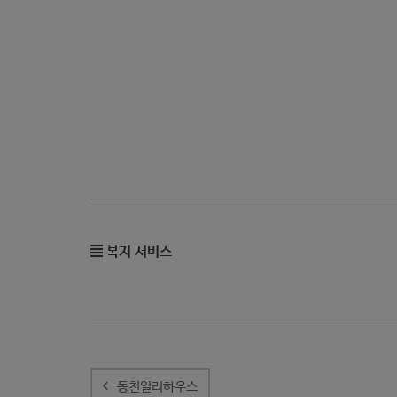
복지 서비스
글
내
동천일리하우스