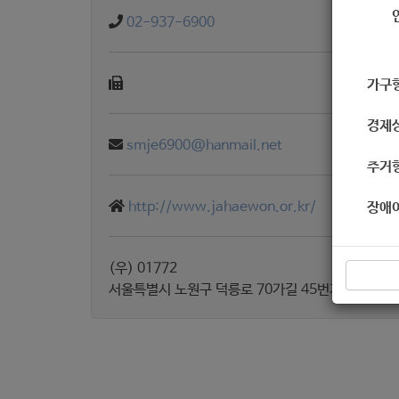
02-937-6900
가구
경제
smje6900@hanmail.net
주거
http://www.jahaewon.or.kr/
장애
(우) 01772
서울특별시 노원구 덕릉로 70가길 45번지