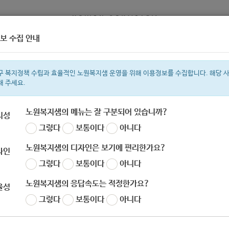
보 수집 안내
정보
복지서비스 신청
복지
구 복지정책 수립과 효율적인 노원복지샘 운영을 위해 이용정보를 수집합니다. 해당 
해 주세요.
노원복지샘의 메뉴는 잘 구분되어 있습니까?
리성
그렇다
보통이다
아니다
색어
복지관
지원금
ìº
이용시설
성민복지관
쉼터
임산부
월세
노원복지샘의 디자인은 보기에 편리한가요?
자인
그렇다
보통이다
아니다
노원복지샘의 응답속도는 적정한가요?
율성
그렇다
보통이다
아니다