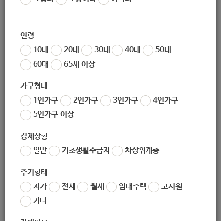
02-6952-9959
연령
02-951-9940
10대
20대
30대
40대
50대
60대
65세 이상
sanggyewc@catholic.or.kr
가구형태
1인가구
2인가구
3인가구
4인가구
http://www.sanggyebokji.or.kr/
5인가구 이상
경제상황
(우) 01638
서울시 노원구 덕릉로115나길 25 (상계동)
일반
기초생활수급자
차상위계층
주거형태
서울시 노원구 덕릉로115나길 25 (상계동)
자가
전세
월세
임대주택
고시원
기타