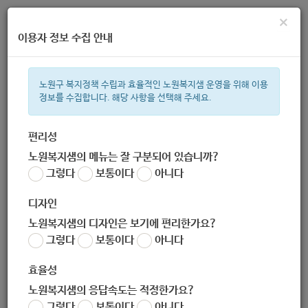
×
이용자 정보 수집 안내
노원구 복지정책 수립과 효율적인 노원복지샘 운영을 위해 이용
정보를 수집합니다. 해당 사항을 선택해 주세요.
주간 인기검색어
복지관
지원금
ìº
이용시설
성민복지관
임산부
쉼터
상
편리성
노원복지샘의 메뉴는 잘 구분되어 있습니까?
한눈으로 보는 복지 정보
그렇다
보통이다
아니다
디자인
노원복지샘의 디자인은 보기에 편리한가요?
그렇다
보통이다
아니다
상계(종합사회복지관)장애인주간보호센터
효율성
노원복지샘의 응답속도는 적정한가요?
그렇다
보통이다
아니다