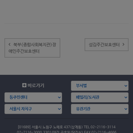
글
내
북부(종합사회복지관)장
섬김주간보호센터
비
애인주간보호센터
게
이
션
바로가기
[01689] 서울시 노원구 노해로 437(상계동) TEL 02-2116-3114
02-2116-3000,3301(야간,공휴일/당직실) FAX 02-2116-4666