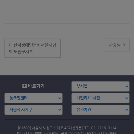
글
내
한국장애인문화서울시협
사랑샘
비
회 노원구지부
게
이
션
바로가기
[01689] 서울시 노원구 노해로 437(상계동) TEL 02-2116-3114
02-2116-3000,3301(야간,공휴일/당직실) FAX 02-2116-4666