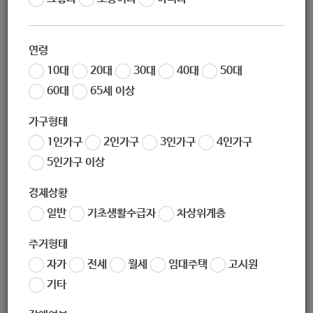
02-930-5993
연령
10대
20대
30대
40대
50대
60대
65세 이상
jbi5990@naver.com
가구형태
1인가구
2인가구
3인가구
4인가구
5인가구 이상
경제상황
(우) 01602
서울시 노원구 상계1동 1314 고가도로 아래 컨테이너
일반
기초생활수급자
차상위계층
주거형태
서울시 노원구 상계1동 1314 고가도로 아래 컨테이너
자가
전세
월세
임대주택
고시원
기타