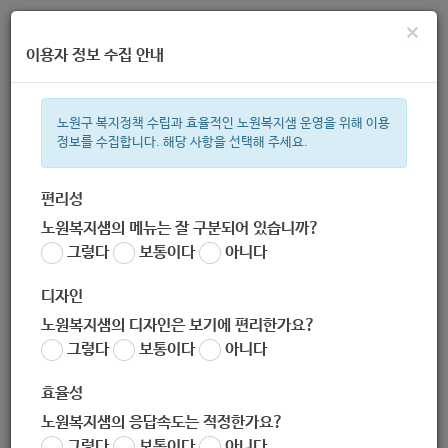
×
이용자 정보 수집 안내
노원구 복지정책 수립과 효율적인 노원복지샘 운영을 위해 이용
정보를 수집합니다. 해당 사항을 선택해 주세요.
주간 인기검색어
지원금
복지관
이용시설
성민복지관
ìº
쉼터
월세
임산
편리성
노원복지샘의 메뉴는 잘 구분되어 있습니까?
한눈으로 보는 복지 정보
그렇다
보통이다
아니다
디자인
노원복지샘의 디자인은 보기에 편리한가요?
그렇다
보통이다
아니다
사)한국환경장애인연구협회노원구지회
효율성
노원복지샘의 응답속도는 적정한가요?
그렇다
보통이다
아니다