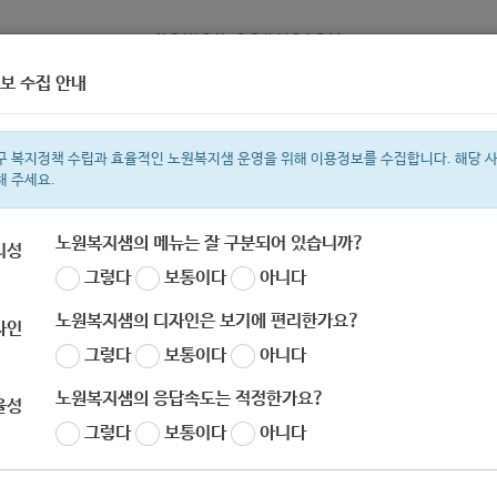
보 수집 안내
정보
복지서비스 신청
복지
구 복지정책 수립과 효율적인 노원복지샘 운영을 위해 이용정보를 수집합니다. 해당 
해 주세요.
노원복지샘의 메뉴는 잘 구분되어 있습니까?
리성
그렇다
보통이다
아니다
색어
복지관
지원금
이용시설
ìº
성민복지관
임산부
쉼터
미용
노원복지샘의 디자인은 보기에 편리한가요?
자인
그렇다
보통이다
아니다
노원복지샘의 응답속도는 적정한가요?
율성
그렇다
보통이다
아니다