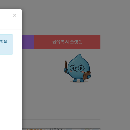
×
시설찾기
공유복지 플랫폼
사항을
행사
유공
체육
월세
심리
남
은둔
수정
음악
집단
아픈
상계