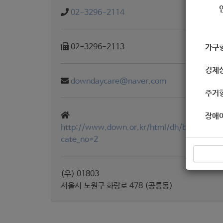
02-3296-2114
02-3296-2113
가구
경제
downdaycare@naver.com
주거
장애
http://www.down.or.kr/html/dh/busi04?
cate_no=2
(우) 01803
서울시 노원구 화랑로 478 (공릉동)