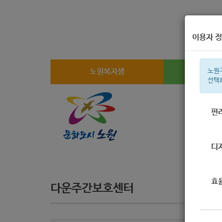
이용자 정
노원복지샘
복지
노원
선택
편
주간 인기검
디
효
다운주간보호센터