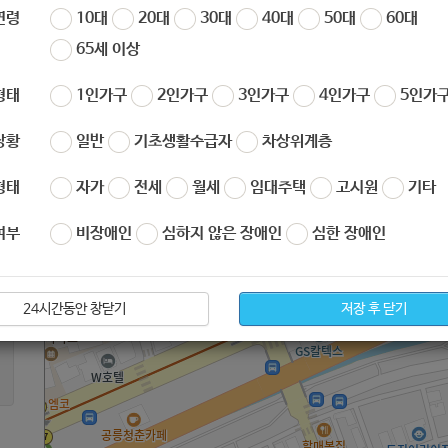
서울시 노원구 화랑로 478 (공릉동)
연령
10대
20대
30대
40대
50대
60대
65세 이상
형태
1인가구
2인가구
3인가구
4인가구
5인가구
상황
일반
기초생활수급자
차상위계층
형태
자가
전세
월세
임대주택
고시원
기타
여부
비장애인
심하지 않은 장애인
심한 장애인
24시간동안 창닫기
저장 후 닫기