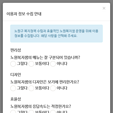
×
이용자 정보 수집 안내
노원구 복지정책 수립과 효율적인 노원복지샘 운영을 위해 이용
정보를 수집합니다. 해당 사항을 선택해 주세요.
주간 인기검색어
지원금
복지관
이용시설
ìº
성민복지관
쉼터
월세
임산
편리성
노원복지샘의 메뉴는 잘 구분되어 있습니까?
한눈으로 보는 복지 정보
그렇다
보통이다
아니다
디자인
노원복지샘의 디자인은 보기에 편리한가요?
그렇다
보통이다
아니다
노원1치매데이케어센터
효율성
노원복지샘의 응답속도는 적정한가요?
그렇다
보통이다
아니다