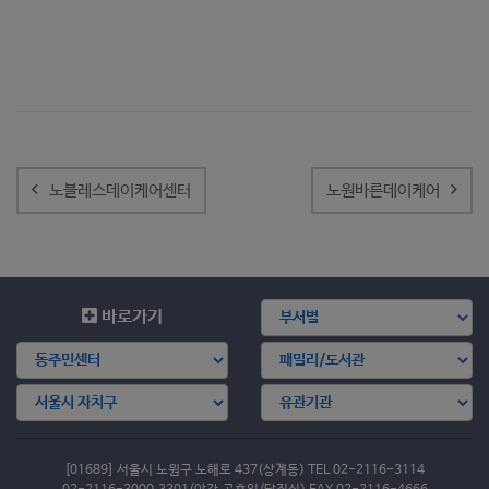
글
내
노블레스데이케어센터
노원바른데이케어
비
게
이
션
바로가기
[01689] 서울시 노원구 노해로 437(상계동) TEL 02-2116-3114