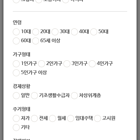
02-974-0755
연령
070-4032-9730
10대
20대
30대
40대
50대
60대
65세 이상
nw1daycare@naver.com
가구형태
1인가구
2인가구
3인가구
4인가구
http://www.nowon.or.kr/
5인가구 이상
경제상황
(우) 01905
서울특별시 노원구 월계로 372, 1층 (월계동, 사슴아파트1
일반
기초생활수급자
차상위계층
단지 노원1종합사회복지관)
주거형태
자가
전세
월세
임대주택
고시원
서울특별시 노원구 월계로 372, 1층 (월계동, 사슴아파트1단지 노
기타
원1종합사회복지관)