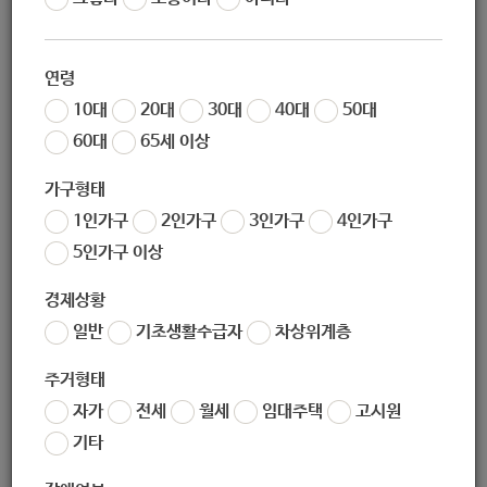
02-951-1297
연령
02-915-1298
10대
20대
30대
40대
50대
60대
65세 이상
nwsc1297@hanmail.net
가구형태
1인가구
2인가구
3인가구
4인가구
http://www.nwsc1297.or.kr/
5인가구 이상
경제상황
(우) 01616
서울시 노원구 수락산로 214, 구립수락노인복지관 4층 (상
일반
기초생활수급자
차상위계층
계동)
주거형태
자가
전세
월세
임대주택
고시원
서울시 노원구 수락산로 214, 구립수락노인복지관 4층 (상계동)
기타