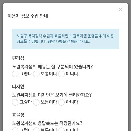
×
이용자 정보 수집 안내
노원구 복지정책 수립과 효율적인 노원복지샘 운영을 위해 이용
정보를 수집합니다. 해당 사항을 선택해 주세요.
주간 인기검색어
복지관
지원금
ìº
이용시설
성민복지관
임산부
쉼터
월
편리성
노원복지샘의 메뉴는 잘 구분되어 있습니까?
한눈으로 보는 복지 정보
그렇다
보통이다
아니다
디자인
노원복지샘의 디자인은 보기에 편리한가요?
그렇다
보통이다
아니다
노원시니어클럽
효율성
노원복지샘의 응답속도는 적정한가요?
그렇다
보통이다
아니다