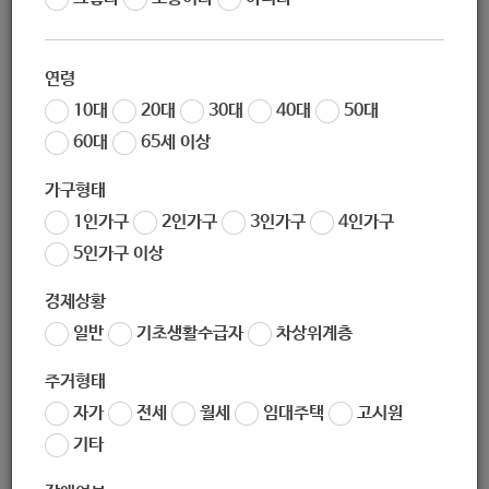
02-932-2500
연령
02-932-2501
10대
20대
30대
40대
50대
60대
65세 이상
nwyouthjob@gmail.com
가구형태
1인가구
2인가구
3인가구
4인가구
http://nwjob.kr/
5인가구 이상
경제상황
(우) 01762
서울특별시 노원구 동일로 1405 KB금융노원Plaza, 9층
일반
기초생활수급자
차상위계층
주거형태
서울특별시 노원구 동일로 1405 KB금융노원Plaza, 9층
자가
전세
월세
임대주택
고시원
기타