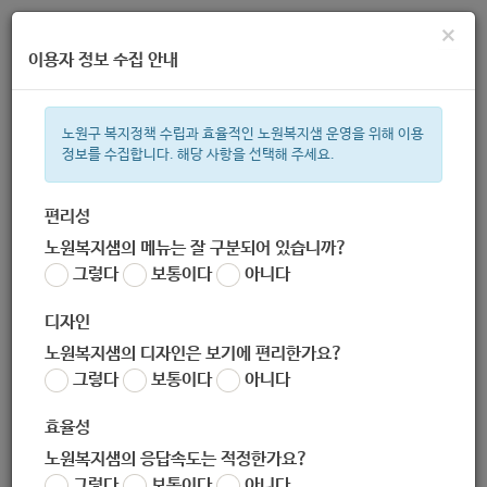
×
이용자 정보 수집 안내
노원구 복지정책 수립과 효율적인 노원복지샘 운영을 위해 이용
정보를 수집합니다. 해당 사항을 선택해 주세요.
주간 인기검색어
복지관
지원금
ìº
이용시설
성민복지관
상이군
임산부
편리성
노원복지샘의 메뉴는 잘 구분되어 있습니까?
한눈으로 보는 복지 정보
그렇다
보통이다
아니다
디자인
노원복지샘의 디자인은 보기에 편리한가요?
그렇다
보통이다
아니다
노원구 청년일자리센터 청년내일
효율성
노원복지샘의 응답속도는 적정한가요?
그렇다
보통이다
아니다