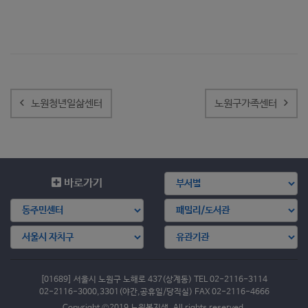
글
내
노원청년일삶센터
노원구가족센터
비
게
이
션
바로가기
[01689] 서울시 노원구 노해로 437(상계동) TEL 02-2116-3114
02-2116-3000,3301(야간,공휴일/당직실) FAX 02-2116-4666