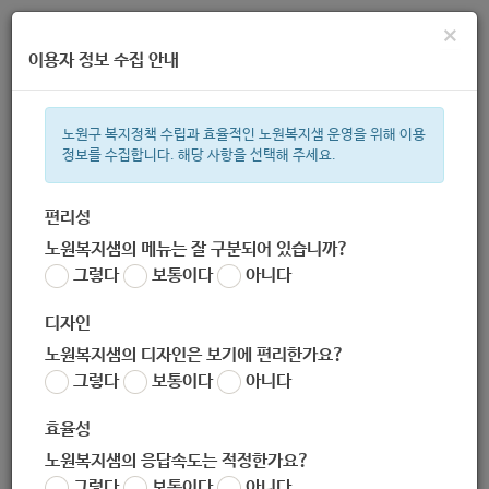
×
이용자 정보 수집 안내
노원구 복지정책 수립과 효율적인 노원복지샘 운영을 위해 이용
정보를 수집합니다. 해당 사항을 선택해 주세요.
주간 인기검색어
ìº
복지관
지원금
이용시설
상이군
성민복지관
임산부
편리성
노원복지샘의 메뉴는 잘 구분되어 있습니까?
한눈으로 보는 복지 정보
그렇다
보통이다
아니다
디자인
노원복지샘의 디자인은 보기에 편리한가요?
그렇다
보통이다
아니다
노원교육플랫폼
효율성
노원복지샘의 응답속도는 적정한가요?
그렇다
보통이다
아니다