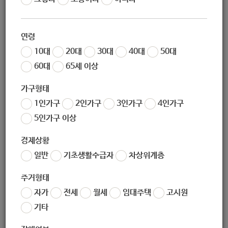
02-2116-4437~9
연령
10대
20대
30대
40대
50대
60대
65세 이상
가구형태
1인가구
2인가구
3인가구
4인가구
https://www.nowonedu.kr/index.jsp
5인가구 이상
경제상황
(우) 01785
서울특별시 노원구 공릉로 430, 1층(중앙하이츠아쿠아아파
일반
기초생활수급자
차상위계층
트단지)
주거형태
자가
전세
월세
임대주택
고시원
서울특별시 노원구 공릉로 430, 1층(중앙하이츠아쿠아아파트단
기타
지)