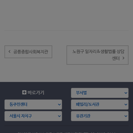
글
내
노원구 일자리&생활법률 상담
공릉종합사회복지관
비
센터
게
이
션
바로가기