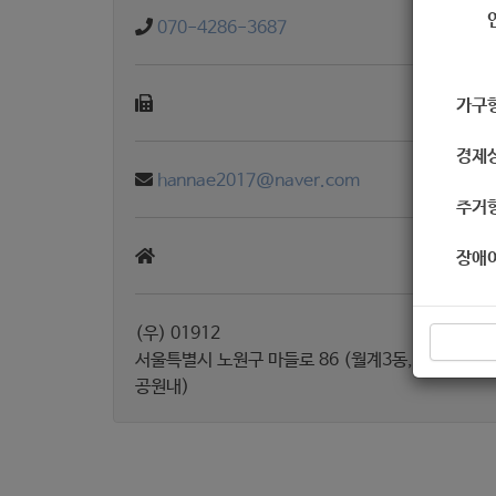
070-4286-3687
가구
경제
hannae2017@naver.com
주거
장애
(우) 01912
서울특별시 노원구 마들로 86 (월계3동, 한내근린
공원내)