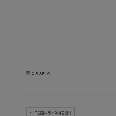
복지 서비스
글
내
구립꿈나무지역아동센터