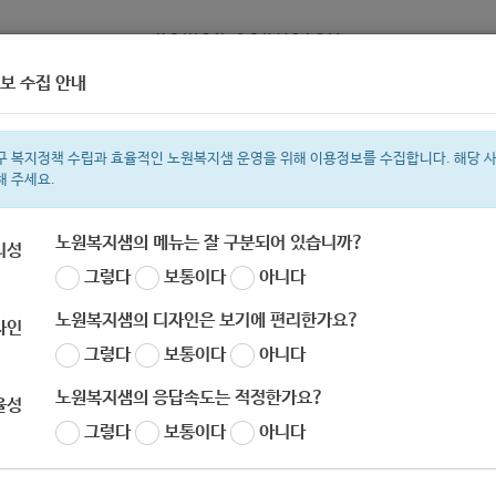
보 수집 안내
정보
복지서비스 신청
복지
구 복지정책 수립과 효율적인 노원복지샘 운영을 위해 이용정보를 수집합니다. 해당 
해 주세요.
노원복지샘의 메뉴는 잘 구분되어 있습니까?
리성
그렇다
보통이다
아니다
색어
복지관
지원금
ìº
이용시설
성민복지관
임산부
쉼터
월세
노원복지샘의 디자인은 보기에 편리한가요?
자인
그렇다
보통이다
아니다
노원복지샘의 응답속도는 적정한가요?
율성
그렇다
보통이다
아니다