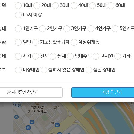
서울특별시 노원구 한글비석로 4 (하계동)
연령
10대
20대
30대
40대
50대
60대
65세 이상
형태
1인가구
2인가구
3인가구
4인가구
5인가구
상황
일반
기초생활수급자
차상위계층
형태
자가
전세
월세
임대주택
고시원
기타
여부
비장애인
심하지 않은 장애인
심한 장애인
24시간동안 창닫기
저장 후 닫기