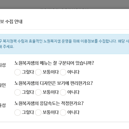
보 수집 안내
정보
복지서비스 신청
복지
구 복지정책 수립과 효율적인 노원복지샘 운영을 위해 이용정보를 수집합니다. 해당 
해 주세요.
노원복지샘의 메뉴는 잘 구분되어 있습니까?
리성
그렇다
보통이다
아니다
색어
복지관
지원금
이용시설
성민복지관
ìº
쉼터
월세
í©ê²©
노원복지샘의 디자인은 보기에 편리한가요?
자인
그렇다
보통이다
아니다
노원복지샘의 응답속도는 적정한가요?
율성
그렇다
보통이다
아니다