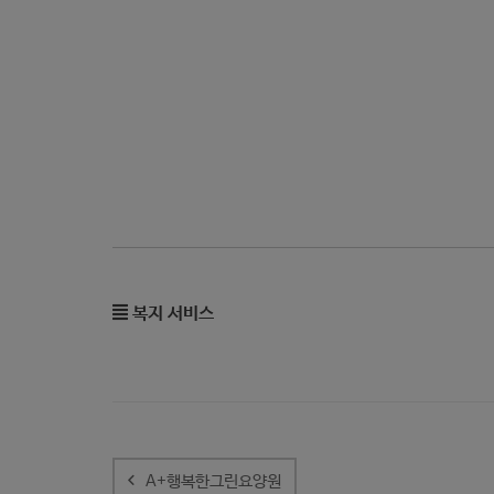
복지 서비스
글
내
A+행복한그린요양원