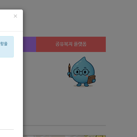
×
시설찾기
공유복지 플랫폼
사항을
교육
임산부
체육
휠체어
강아지
2022
심리
집단
안심일자리