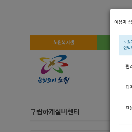
이용자 정
노원복지샘
복지
노원
선택
편
주간 인기검
디
효
구립하계실버센터