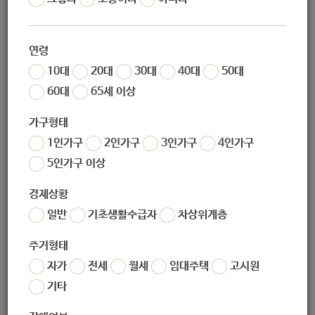
02-972-0704
연령
10대
20대
30대
40대
50대
60대
65세 이상
nowon-one@naver.com
가구형태
1인가구
2인가구
3인가구
4인가구
5인가구 이상
경제상황
(우) 01864
서울특별시 노원구 월계로55길 16 (월계3동/사슴아파트2단
일반
기초생활수급자
차상위계층
지관리동1층)
주거형태
자가
전세
월세
임대주택
고시원
기타