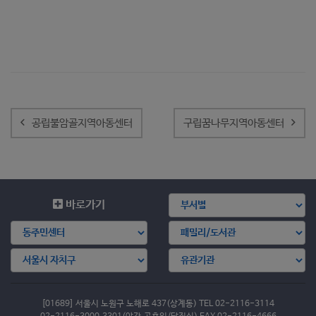
글
내
공립불암골지역아동센터
구립꿈나무지역아동센터
비
게
이
션
바로가기
[01689] 서울시 노원구 노해로 437(상계동) TEL 02-2116-3114