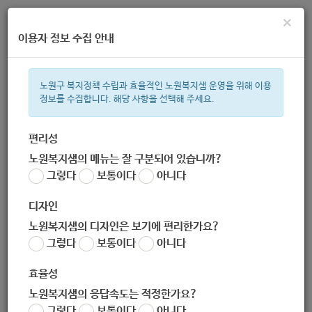
×
이용자 정보 수집 안내
노원구 복지정책 수립과 효율적인 노원복지샘 운영을 위해 이용
정보를 수집합니다. 해당 사항을 선택해 주세요.
주간 인기검색어
복지관
지원금
ìº
이용시설
성민복지관
임산부
쉼터
상
편리성
노원복지샘의 메뉴는 잘 구분되어 있습니까?
한눈으로 보는 복지 정보
그렇다
보통이다
아니다
디자인
노원복지샘의 디자인은 보기에 편리한가요?
그렇다
보통이다
아니다
구립노원1지역아동센터
효율성
노원복지샘의 응답속도는 적정한가요?
그렇다
보통이다
아니다