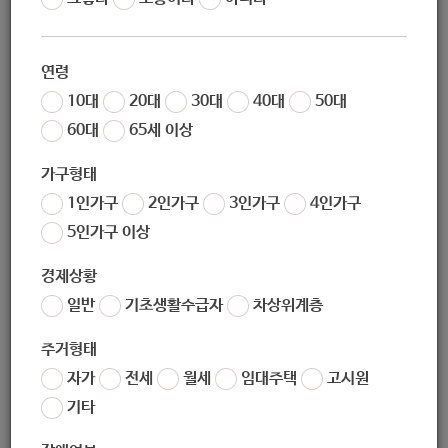
02-978-7555
연령
10대
20대
30대
40대
50대
60대
65세 이상
dreamtree2019@naver.com
가구형태
1인가구
2인가구
3인가구
4인가구
5인가구 이상
경제상황
(우) 01844
서울특별시 노원구 동일로186길 3-24 (공릉1동, 공릉1동
일반
기초생활수급자
차상위계층
주민센터)
주거형태
자가
전세
월세
임대주택
고시원
기타