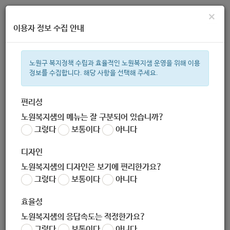
×
이용자 정보 수집 안내
노원구 복지정책 수립과 효율적인 노원복지샘 운영을 위해 이용
정보를 수집합니다. 해당 사항을 선택해 주세요.
주간 인기검색어
복지관
지원금
ìº
이용시설
성민복지관
임산부
쉼터
상
편리성
노원복지샘의 메뉴는 잘 구분되어 있습니까?
한눈으로 보는 복지 정보
그렇다
보통이다
아니다
디자인
노원복지샘의 디자인은 보기에 편리한가요?
그렇다
보통이다
아니다
구립꿈나무지역아동센터
효율성
노원복지샘의 응답속도는 적정한가요?
그렇다
보통이다
아니다