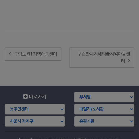
글
내
구립한내지혜의숲지역아동센
구립노원1지역아동센터
비
터
게
이
션
바로가기