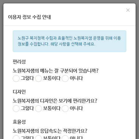
×
이용자 정보 수집 안내
노원구 복지정책 수립과 효율적인 노원복지샘 운영을 위해 이용
정보를 수집합니다. 해당 사항을 선택해 주세요.
주간 인기검색어
복지관
지원금
이용시설
ìº
성민복지관
임산부
쉼터
체
편리성
노원복지샘의 메뉴는 잘 구분되어 있습니까?
한눈으로 보는 복지 정보
그렇다
보통이다
아니다
디자인
노원복지샘의 디자인은 보기에 편리한가요?
그렇다
보통이다
아니다
공릉데이케어센터
효율성
노원복지샘의 응답속도는 적정한가요?
그렇다
보통이다
아니다