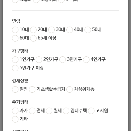
02-971-0524
연령
070-4894-1629
10대
20대
30대
40대
50대
60대
65세 이상
gdc0801@naver.com
가구형태
1인가구
2인가구
3인가구
4인가구
http://blog.daum.net/gndcare
5인가구 이상
경제상황
(우) 01851
서울특별시 노원구 동일로 1127 (공릉동)
일반
기초생활수급자
차상위계층
주거형태
서울특별시 노원구 동일로 1127 (공릉동)
자가
전세
월세
임대주택
고시원
기타