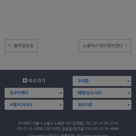
글
내
홍파양로원
노블레스데이케어센터
비
게
이
션
바로가기
[01689] 서울시 노원구 노해로 437(상계동) TEL 02-2116-3114
02-2116-3000,3301(야간,공휴일/당직실) FAX 02-2116-4666