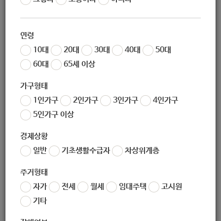
가진 것이 많은 사람만 누군가에게 베풀 수 있는 것은
아닙니다!
연령
여러분의 1,000원, 2,000원이 누군가의 한 끼가 되
고, 하나둘 모여 커다란 어려움을 이겨낼 수 있게 합니
10대
20대
30대
40대
50대
다. 여러분이 이뤄내는 가능성, 그것이 우리 노원의 가
60대
65세 이상
능성입니다.
가구형태
1인가구
서울시 사회복지 공동모금회와 함께하는
2인가구
3인가구
4인가구
따뜻한 겨울나기 모금 참여는!
5인가구 이상
경제상황
하나. 남녀노소, 연령 그리고 금액에 관계없이 모두 할 수 있
일반
기초생활수급자
차상위계층
고 모두를 도울 수 있습니다!
주거형태
유치원에 아장아장 다니고 있는 아동의 100원에서부터 머리카락이
자가
전세
월세
임대주택
고시원
희끗희끗한 노인의 1,000원까지 상관없이 후원할 수 있습니다.
기타
우리의 후원은 여러분의 친구를 도울 수도 있고, 여러분의 이웃을 도울
수도 있고, 여러분 자신을 도울 수도 있는 힘이 될 것입니다.