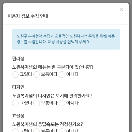
×
이용자 정보 수집 안내
노원구 복지정책 수립과 효율적인 노원복지샘 운영을 위해 이용
정보를 수집합니다. 해당 사항을 선택해 주세요.
주간 인기검색어
복지관
지원금
이용시설
ìº
성민복지관
쉼터
임산부
월
편리성
노원복지샘의 메뉴는 잘 구분되어 있습니까?
한눈으로 보는 복지 정보
그렇다
보통이다
아니다
디자인
노원복지샘의 디자인은 보기에 편리한가요?
그렇다
보통이다
아니다
효율성
노원복지샘의 응답속도는 적정한가요?
그렇다
보통이다
아니다