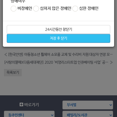
장애여부
* 출 처 :
https://www.bokji.net/not/nti/01_01.bokji?BOAR
비장애인
심하지 않은 장애인
심한 장애인
DIDX=24951
좋아요
0
싫어요
0
인쇄
24시간동안 창닫기
붙임12020년위드하나생활환경개선사업차량지원공고안내.hwp
저장 후 닫기
붙임22020년위드하나생활환경개선사업차량지원신청서.hwp
«
[한국얀센] 아동청소년 휠체어 소모품 교체 및 수리비 지원 대상자 연장 모집(~8/31)
[사랑의열매X다음세대재단] 2020 '비영리스타트업 인큐베이팅 사업' 공모 안내 ( -9.21)
»
목록보기
바로가기