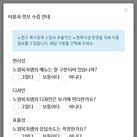
×
이용자 정보 수집 안내
노원구 복지정책 수립과 효율적인 노원복지샘 운영을 위해 이용
정보를 수집합니다. 해당 사항을 선택해 주세요.
주간 인기검색어
복지관
지원금
이용시설
ìº
성민복지관
쉼터
월세
교육
편리성
노원복지샘의 메뉴는 잘 구분되어 있습니까?
한눈으로 보는 복지 정보
그렇다
보통이다
아니다
디자인
노원복지샘의 디자인은 보기에 편리한가요?
그렇다
보통이다
아니다
[한국사회복지협의회]2020년 「위드(with)하나 생활환경 개선
사업」 차량지원 신청 공고 (- 9.14)
효율성
작성자
노원복지샘의 응답속도는 적정한가요?
노원 복지샘
그렇다
보통이다
아니다