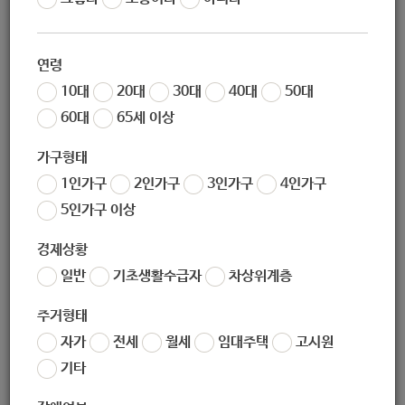
작성일
2020-08-26 11:22
조회
5777
연령
하나금융나눔재단이 후원하고 한국사회복지협의회가 주관하
10대
20대
30대
40대
50대
는 하나금융나눔재단과 함께하는
60대
65세 이상
「위드(with)하나 생활환경 개선사업」
의 일환으로 차량지원
을 다음과 같이 실시하고자 하니
가구형태
관계자 여러분의 많은 관심과 지원 바랍니다.
1인가구
2인가구
3인가구
4인가구
*
안내문에는 포함하지 않은 내용이 있으니
,
반드시 붙임파일
5인가구 이상
의 공고문을 참고하시기 바랍니다
.
경제상황
일반
기초생활수급자
차상위계층
주거형태
자가
전세
월세
임대주택
고시원
기타