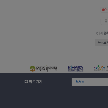
좋
공
«
목록보
바로가기