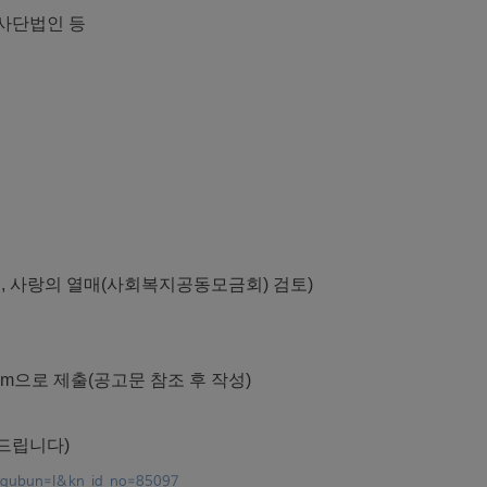
 사단법인 등
C, 사랑의 열매(사회복지공동모금회) 검토)
.com으로 제출(공고문 참조 후 작성)
드립니다
)
bs_gubun=I&kn_id_no=85097