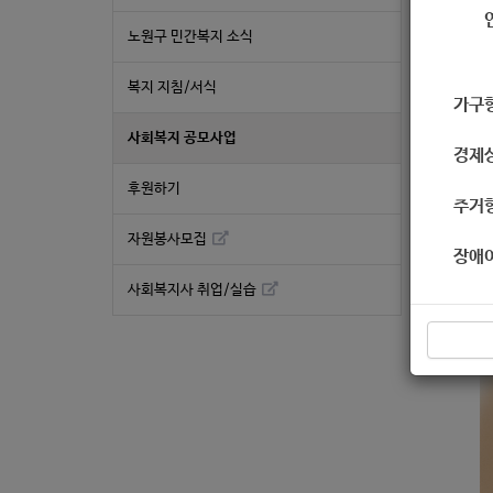
노원구 민간복지 소식
복지 지침/서식
가구
사회복지 공모사업
경제
후원하기
주거
자원봉사모집
장애
사회복지사 취업/실습