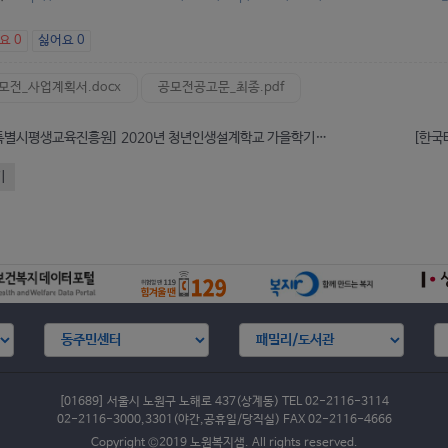
아요
0
싫어요
0
모전_사업계획서.docx
공모전공고문_최종.pdf
[서울특별시평생교육진흥원] 2020년 청년인생설계학교 가을학기 참여자 모집 ( -9.1)
기
[01689] 서울시 노원구 노해로 437(상계동) TEL 02-2116-3114
02-2116-3000,3301(야간,공휴일/당직실) FAX 02-2116-4666
Copyright ©2019 노원복지샘. All rights reserved.