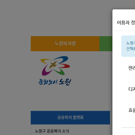
이용자 정
노원복지샘
복지
노원
선택
편
주간 인기검
디
효
[S
공유복지 플랫폼
노원구 공공복지 소식
작성