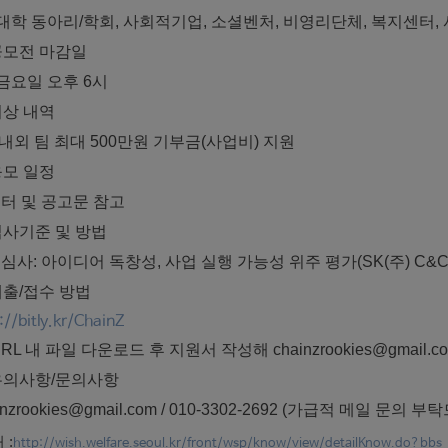
) 대학 동아리/학회, 사회적기업, 소셜벤처, 비영리단체, 복지센터,
공모전 마감일
4 금요일 오후 6시
시상 내역
 내외 팀 최대 500만원 기부금(사업비) 지원
응모 일정
터 및 공고문 참고
심사기준 및 방법
심사: 아이디어 독창성, 사업 실행 가능성 위주 평가(SK(주) C&
출/접수 방법
://bitly.kr/ChainZ
URL 내 파일 다운로드 후 지원서 작성해 chainzrookies@gmail
유의사항/문의사항
nzrookies@gmail.com / 010-3302-2692 (
가급적
메일
문의
부탁
 :
http://wish.welfare.seoul.kr/front/wsp/know/view/detailKnow.do?b