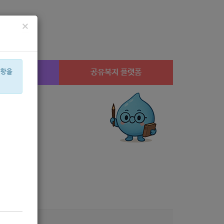
×
시설찾기
공유복지 플랫폼
사항을
산부
아픈아이
상계1
은둔
휠체어
공모
월세
체육
음식물
행사
4)
4