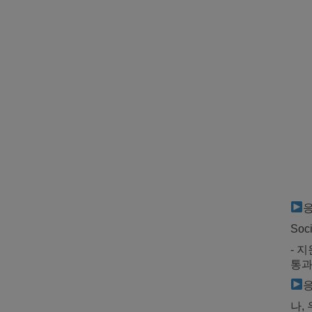
So
- 
통과
나,