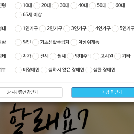
연령
10대
20대
30대
40대
50대
60대
65세 이상
형태
1인가구
2인가구
3인가구
4인가구
5인가구
상황
일반
기초생활수급자
차상위계층
형태
자가
전세
월세
임대주택
고시원
기타
여부
비장애인
심하지 않은 장애인
심한 장애인
24시간동안 창닫기
저장 후 닫기