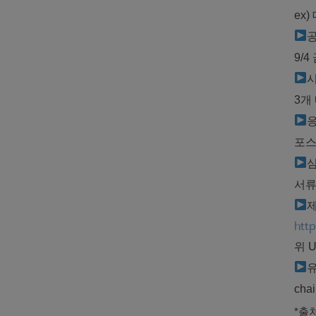
ex
9/
3개
포스
서류
제
http
위 
chai
*출처