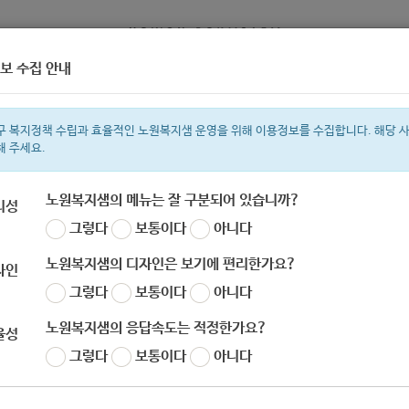
보 수집 안내
정보
복지서비스 신청
복지
구 복지정책 수립과 효율적인 노원복지샘 운영을 위해 이용정보를 수집합니다. 해당 
해 주세요.
노원복지샘의 메뉴는 잘 구분되어 있습니까?
리성
그렇다
보통이다
아니다
색어
복지관
지원금
이용시설
ìº
성민복지관
쉼터
미용
신장
임
노원복지샘의 디자인은 보기에 편리한가요?
자인
그렇다
보통이다
아니다
노원복지샘의 응답속도는 적정한가요?
율성
K] 사회를 따뜻하게 ChainZ 하고 싶다면? ( -9.
그렇다
보통이다
아니다
자
노원 복지샘
작성일
2020-08-21 12:37
조회
608