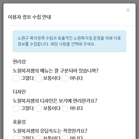
×
이용자 정보 수집 안내
노원구 복지정책 수립과 효율적인 노원복지샘 운영을 위해 이용
정보를 수집합니다. 해당 사항을 선택해 주세요.
주간 인기검색어
복지관
지원금
이용시설
ìº
성민복지관
쉼터
임산부
아
편리성
노원복지샘의 메뉴는 잘 구분되어 있습니까?
한눈으로 보는 복지 정보
그렇다
보통이다
아니다
디자인
노원복지샘의 디자인은 보기에 편리한가요?
그렇다
보통이다
아니다
[서울특별시50플러스재단] 지역사회로 찾아가는 "50+강사"를 찾
습니다! ( -8/31)
효율성
작성자
노원복지샘의 응답속도는 적정한가요?
노원 복지샘
그렇다
보통이다
아니다