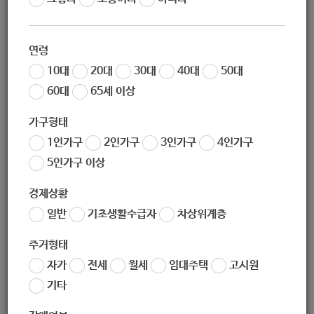
작성일
2020-08-21 10:15
조회
6281
연령
10대
20대
30대
40대
50대
60대
65세 이상
가구형태
1인가구
2인가구
3인가구
4인가구
5인가구 이상
경제상황
일반
기초생활수급자
차상위계층
주거형태
자가
전세
월세
임대주택
고시원
기타