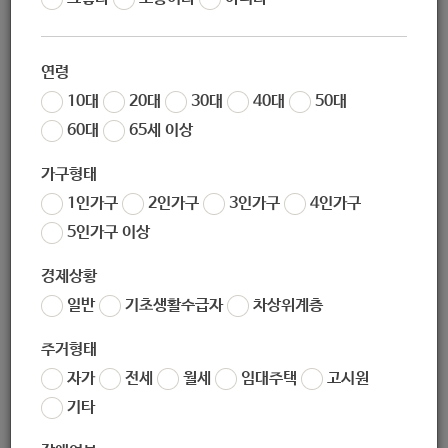
작성일
2020-08-19 10:39
조회
6561
연령
발달장애인 가족의 양육부담을 경감하고 가족의 정서적 안정을 돕기 위
10대
20대
30대
40대
50대
해 휴식 및 여가를 제공하는 발달장애인가족휴식지원사업을 아래와 같
60대
65세 이상
이 운영하오니 많은 관심과 참여 부탁드립니다.
1. 모집대상 : 서울시에 거주하는 발달장애인 및 그 가족(부장애로 가진
가구형태
경우도 포함)
1인가구
2인가구
3인가구
4인가구
2. 모집기간
1차 모집기간 : 2020.08.05.(수) ~ 20.(목)
2차 모집
5인가구 이상
기간 : 2020.08.24.(월) ~ 31.(월)
※ 1차 모집완료 시, 2차 모집은
진행되지 않을 수 있습니다.
3. 지원내용
경제상황
구분
당일
1박 2일
2박 3일
일반
기초생활수급자
차상위계층
참여자 1인당
75,000원
150,000원
240,000원
주거형태
캠프(여행) 비용
자가
전세
월세
임대주택
고시원
돌봄인력 인건비
8시간*8,590원
32시간*8,590원
52시간*8,590원
기타
3. 모집 예정인원 : 서울시 거주 발달장애인가족 1,516명