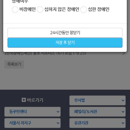
장애여부
4. 신청방법 : 신청서 작성 후 해당 지역 이메일 접수
※ 자세한 사항은
비장애인
심하지 않은 장애인
심한 장애인
첨부파일을 확인하여 주시기 바랍니다.
* 출 처 :
http://www.sebu
mo.com/
좋아요
0
싫어요
0
인쇄
24시간동안 창닫기
저장 후 닫기
«
[타이거즈 러브투게더] 10월 문화여행 지원사업 모집 공고 ( -8.31)
[한국장애인재단] 홍보 서포터즈 16기 모집 (-8.25)
»
목록보기
바로가기