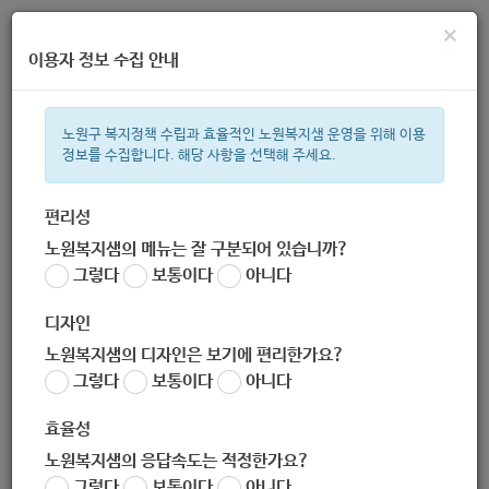
×
이용자 정보 수집 안내
노원구 복지정책 수립과 효율적인 노원복지샘 운영을 위해 이용
정보를 수집합니다. 해당 사항을 선택해 주세요.
주간 인기검색어
복지관
지원금
이용시설
ìº
성민복지관
쉼터
미용
신장
편리성
노원복지샘의 메뉴는 잘 구분되어 있습니까?
한눈으로 보는 복지 정보
그렇다
보통이다
아니다
디자인
노원복지샘의 디자인은 보기에 편리한가요?
그렇다
보통이다
아니다
[사단법인 서울장애인부모연대]발달장애인 가족휴식지원사업 참
여자 모집 안내 ( -8.31)
효율성
작성자
노원복지샘의 응답속도는 적정한가요?
노원 복지샘
그렇다
보통이다
아니다