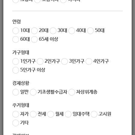
작성일
2020-08-14 09:53
조회
6564
연령
10대
20대
30대
40대
50대
60대
65세 이상
가구형태
1인가구
2인가구
3인가구
4인가구
5인가구 이상
경제상황
일반
기초생활수급자
차상위계층
주거형태
자가
전세
월세
임대주택
고시원
기타