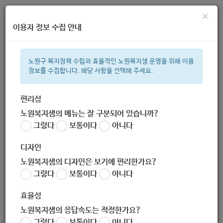
×
이용자 정보 수집 안내
노원구 복지정책 수립과 효율적인 노원복지샘 운영을 위해 이용
정보를 수집합니다. 해당 사항을 선택해 주세요.
주간 인기검색어
지원금
복지관
이용시설
ìº
성민복지관
쉼터
미용
신장
편리성
노원복지샘의 메뉴는 잘 구분되어 있습니까?
한눈으로 보는 복지 정보
그렇다
보통이다
아니다
디자인
노원복지샘의 디자인은 보기에 편리한가요?
그렇다
보통이다
아니다
[한국보건복지인력개발원] 보건생명분야 현장적용 우수사례공모
전 (- 8.31)
효율성
작성자
노원복지샘의 응답속도는 적정한가요?
노원 복지샘
그렇다
보통이다
아니다