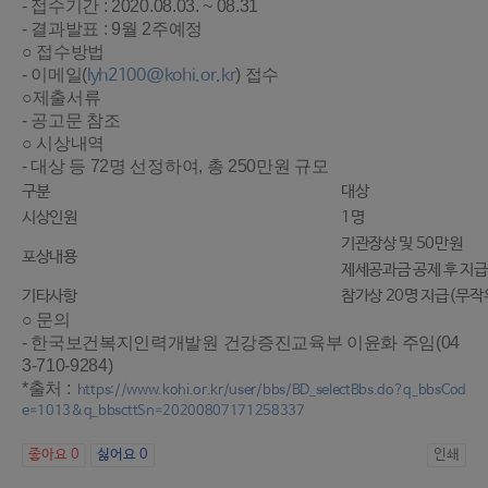
- 접수기간 : 2020.08.03. ~ 08.31
- 결과발표 : 9월 2주예정
○ 접수방법
- 이메일(
lyh2100@kohi.or.kr
) 접수
○제출서류
- 공고문 참조
○ 시상내역
- 대상 등 72명 선정하여, 총 250만원 규모
구분
대상
시상인원
1명
기관장상 및 50만원
포상내용
제세공과금 공제 후 지급
기타사항
참가상 20명 지급(무작
○ 문의
- 한국보건복지인력개발원 건강증진교육부 이윤화 주임(04
3-710-9284)
*출처 :
https://www.kohi.or.kr/user/bbs/BD_selectBbs.do?q_bbsCod
e=1013&q_bbscttSn=20200807171258337
좋아요
0
싫어요
0
인쇄