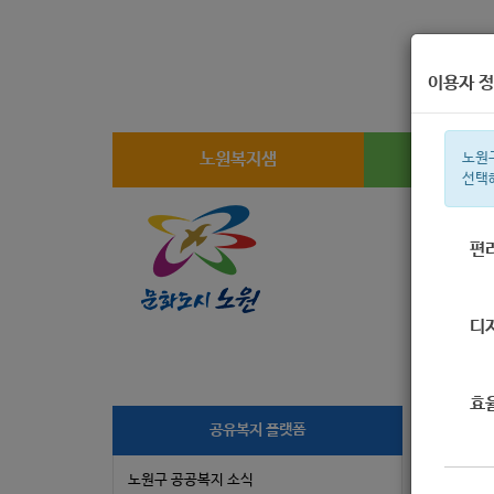
이용자 정
노원복지샘
복지
노원
선택
편
주간 인기검
디
효
[
공유복지 플랫폼
노원구 공공복지 소식
작성