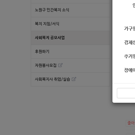
노원구 민간복지 소식
국립
국립
복지 지침/서식
가구
비스
특히
사회복지 공모사업
경제
부탁
후원하기
아 
주거
원(
자원봉사모집
송부
장애
2)
사회복지사 취업/실습
3)
9. 
nttI
좋