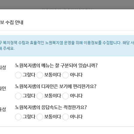
보 수집 안내
정보
복지서비스 신청
복지
구 복지정책 수립과 효율적인 노원복지샘 운영을 위해 이용정보를 수집합니다. 해당 
해 주세요.
노원복지샘의 메뉴는 잘 구분되어 있습니까?
리성
그렇다
보통이다
아니다
색어
지원금
복지관
이용시설
ìº
성민복지관
쉼터
월세
임산부
노원복지샘의 디자인은 보기에 편리한가요?
자인
그렇다
보통이다
아니다
노원복지샘의 응답속도는 적정한가요?
율성
국립산림치유원] 숲체험교육사업 9-11월 '나눔의 
그렇다
보통이다
아니다
자
노원 복지샘
작성일
2020-08-14 09:37
조회
662