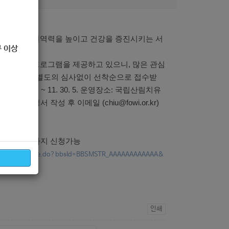
집
 인체의 면역력을 높이고 건강을 증진시키는 서
 이상
 산림치유프로그램을 제공하고 있으니, 많은 관심
. ~ 11. 30. * 별도의 심사없이 선착순으로 접수받
운영: 9. 1. ~ 11. 30.
5. 운영장소: 국립산림치유
청방법: 신청서 작성 후 이메일 (chiu@fowi.or.kr)
능
최대 5인)
까지 신청가능
electBoardArticle.do?bbsId=BBSMSTR_AAAAAAAAAAAA&
Index=1
인쇄