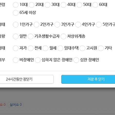
연령
10대
20대
30대
40대
50대
60대
65세 이상
산림치유원 숲체험교육사업 9~11월 「나눔의숲캠프」 참가단체 모
산림치유원은 산림청 산하 공공기관으로서 숲의 치유인자를 활용하여
형태
1인가구
2인가구
3인가구
4인가구
5인가구
를 제공하고 있습니다.
, 녹색자금을 활용한 숲체험교육사업을 통하여 사회적 취약계층에게
상황
일반
기초생활수급자
차상위계층
드립니다.
1. 사 업 명: 숲체험교육사업 3,4분기
2. 모집시기: 8. 10
일정 객실 조기 마감 될 수 있음
3. 모집대상: 취약계층 및 일반인
4. 캠프
형태
자가
전세
월세
임대주택
고시원
기타
경북영주)
6. 지원내용: 식비, 프로그램, 숙박비, (일부)버스비 등
7. 신
 * 상세 내용 붙임 파일 참고
8. 기타사항
1)
연 3회까지 중복수혜 가
여부
비장애인
심하지 않은 장애인
심한 장애인
 대상자(인솔자 제외)
10명 이상
부터 신청가능
취약계층
(저소득, 장애인, 한부모, 다문화가정)과
그
가족(대상자 포함 
문의사항: T.054-639-3542
* 출처 :
https://daslim.fowi.or.kr/cop/bbs/s
24시간동안 창닫기
저장 후 닫기
d=1708&bbsTyCode=BBST03&bbsAttrbCode=BBSA03&authFlag=Y&page
아요
0
싫어요
0