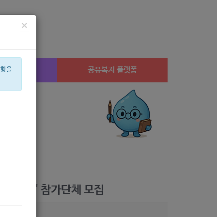
×
시설찾기
공유복지 플랫폼
사항을
상계1
미용
체육
암
í©ê²©
안심일자리
치과
후원
멘토
음악
숲 캠프' 참가단체 모집
6