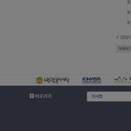
붙
붙
붙
«
[강남
목록보
바로가기