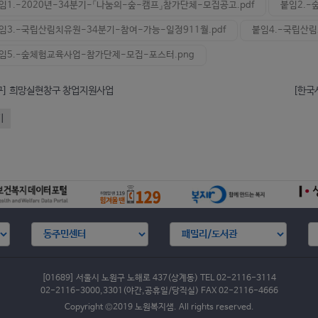
임1.-2020년-34분기-「나눔의-숲-캠프」참가단체-모집공고.pdf
붙임2.-
임3.-국립산림치유원-34분기-참여-가능-일정911월.pdf
붙임4.-국립산림
임5.-숲체험교육사업-참가단제-모집-포스터.png
구] 희망실현창구 창업지원사업
기
[01689] 서울시 노원구 노해로 437(상계동) TEL 02-2116-3114
02-2116-3000,3301(야간,공휴일/당직실) FAX 02-2116-4666
Copyright ©2019 노원복지샘. All rights reserved.