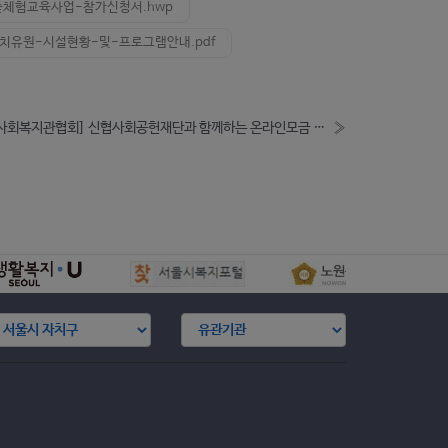
숲체험교육사업-참가신청서.hwp
치유원-시설현황-및-프로그램안내.pdf
[한국사회복지관협회] 신협사회공헌재단과 함께하는 온라인모금 연계사업 「온누리에 사랑을 캠페인」 2차 사업공고( -8.26)
»