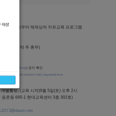
 모집
 이상
한체제트라우마 체제상처 치유교육 프로그램
0분(매월 마지막 주 휴무)
)
공지 확인
akao.com/_rzSxej
sVbIzsG102xiw8/viewform?edit_requested=true
월) 개별통보, (교육 시작)9월 5일(토) 오후 2시
촌동 695-1 현대교육센터 3층 302호)
c2013@daum.net