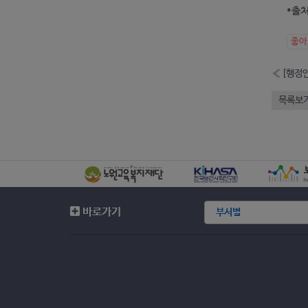
*출처
좋
«
[행정안
목록보
바로가기