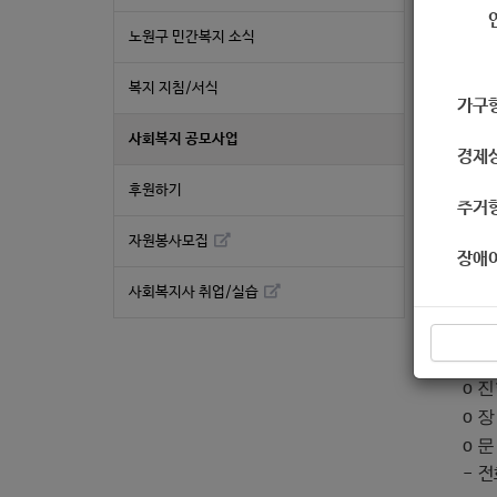
노원구 민간복지 소식
복지 지침/서식
가구
아름
사회복지 공모사업
에 
경제
o 
후원하기
o 
주거
o 
자원봉사모집
장애
o 
- 
사회복지사 취업/실습
- 
o 신
o 진
o 
o 문
- 전