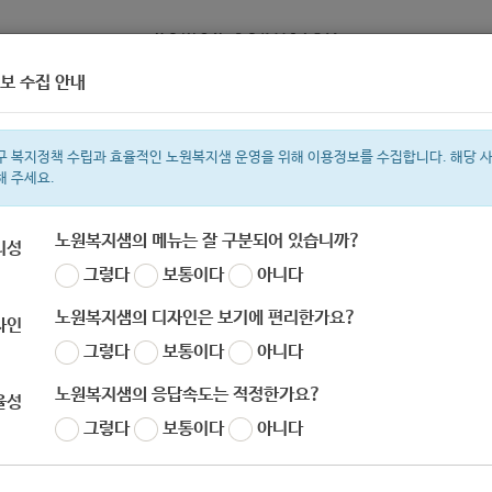
보 수집 안내
정보
복지서비스 신청
복지
구 복지정책 수립과 효율적인 노원복지샘 운영을 위해 이용정보를 수집합니다. 해당 
해 주세요.
노원복지샘의 메뉴는 잘 구분되어 있습니까?
리성
그렇다
보통이다
아니다
색어
복지관
지원금
이용시설
ìº
성민복지관
쉼터
미용
신장
임
노원복지샘의 디자인은 보기에 편리한가요?
자인
그렇다
보통이다
아니다
노원복지샘의 응답속도는 적정한가요?
율성
북한체제트라우마치유상담센터] NKST 치유교육 장학
그렇다
보통이다
아니다
자
노원 복지샘
작성일
2020-08-03 13:18
조회
630