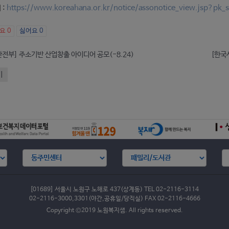
 :
https://www.koreahana.or.kr/notice/assonotice_view.jsp?pk
아요
0
싫어요
0
전부] 주소기반 산업창출 아이디어 공모(-8.24)
기
[01689] 서울시 노원구 노해로 437(상계동) TEL 02-2116-3114
02-2116-3000,3301(야간,공휴일/당직실) FAX 02-2116-4666
Copyright ©2019 노원복지샘. All rights reserved.