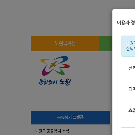
이용자 정
노원복지샘
복지
노원
선택
편
주간 인기검
디
효
[
공유복지 플랫폼
노원구 공공복지 소식
작성