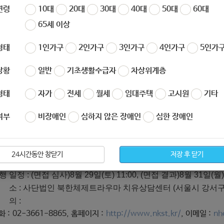
연령
10대
20대
30대
40대
50대
60대
65세 이상
NKST 치유교육 장학생
형태
1인가구
2인가구
3인가구
4인가구
5인가구
다운 통일을 준비하는 북한체제트라우마치유상담센터에서 북
참여할 탈북민 치유교육장학생을 모집합니다.
상황
일반
기초생활수급자
차상위계층
교육기간 : 약 6개월(심리교육, 심리상담)
교육시간 :
매주 토요일 14시 ~ 18시, 일요일 10시 30분 ~ 13시 3
형태
자가
전세
월세
임대주택
고시원
기타
지원자격 : 20세 이상 54세 미만 탈북민
여부
비장애인
심하지 않은 장애인
심한 장애인
신청방법
홈페이지 (
) 접속 또는 카카오톡 플러스 친구
(
http://www.nkst.kr/
https://pf.k
신청 주소(링크)
:
https://docs.google.com/forms/d/1M7ImWrGaNOFL9HqanZPLCsqI1kPkl
24시간동안 창닫기
저장 후 닫기
청 마감 : 8월 28일(금) 오후 6시
행 일정 : (면접 심사)8월 29일(토) 11:00, (면접 결과)8월 31일(
장 소 : 사단법인 북한체제트라우마 치유상담센터 (서울시 강서구 등
 의 :
화 : 02-3661-8865, 홈페이지 :
http://www.nkst.kr/
, 이메일 :
nh