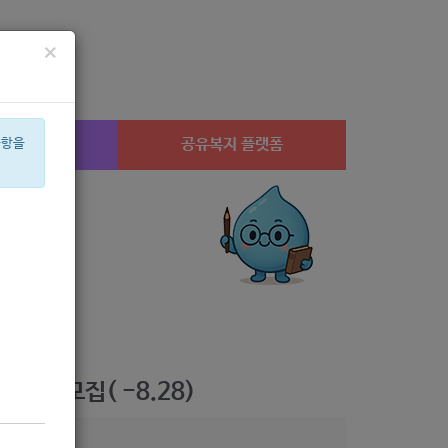
×
시설찾기
공유복지 플랫폼
사항을
산부
아픈아이
상계1
은둔
휠체어
공모
월세
체육
음식물
행사
생 모집( -8.28)
5