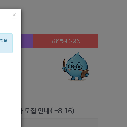
×
시설찾기
공유복지 플랫폼
사항을
산부
아픈아이
상계1
은둔
휠체어
공모
월세
체육
멘토
음악
 추가 모집 안내( -8.16)
6