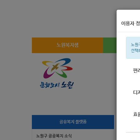
이용자 정
노원복지샘
복지
노원
선택
편
주간 인기검
디
효
[
공유복지 플랫폼
노원구 공공복지 소식
작성