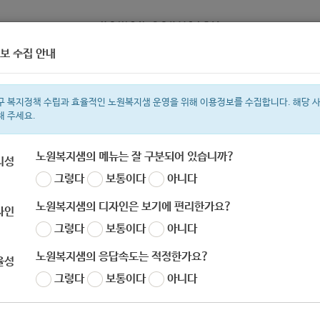
보 수집 안내
정보
복지서비스 신청
복지
구 복지정책 수립과 효율적인 노원복지샘 운영을 위해 이용정보를 수집합니다. 해당 
해 주세요.
노원복지샘의 메뉴는 잘 구분되어 있습니까?
리성
그렇다
보통이다
아니다
색어
복지관
지원금
이용시설
ìº
성민복지관
쉼터
미용
신장
임
노원복지샘의 디자인은 보기에 편리한가요?
자인
그렇다
보통이다
아니다
노원복지샘의 응답속도는 적정한가요?
율성
한국사회복지협의회] 2020 세계사회복지대회 참가자
그렇다
보통이다
아니다
자
노원 복지샘
작성일
2020-07-31 16:27
조회
630