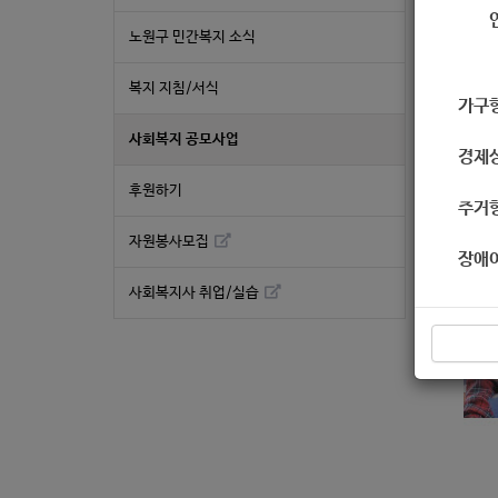
노원구 민간복지 소식
복지 지침/서식
가구
사회복지 공모사업
경제
후원하기
주거
자원봉사모집
장애
사회복지사 취업/실습