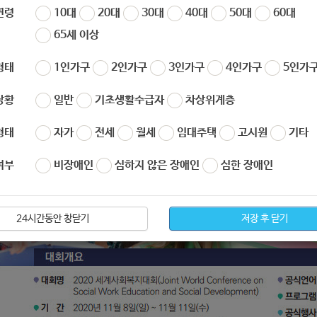
연령
10대
20대
30대
40대
50대
60대
65세 이상
형태
1인가구
2인가구
3인가구
4인가구
5인가구
상황
일반
기초생활수급자
차상위계층
형태
자가
전세
월세
임대주택
고시원
기타
여부
비장애인
심하지 않은 장애인
심한 장애인
24시간동안 창닫기
저장 후 닫기