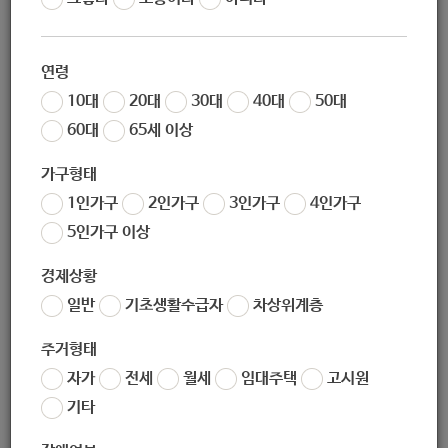
작성일
2020-07-08 21:46
조회
7116
연령
10대
20대
30대
40대
50대
60대
65세 이상
2020
년 가전제품 지원사업
‘MOM
편한 하이드림
’
을 아래와 같이 안내
하오니 많은 관심과
가구형태
참여 바랍니다
.
1인가구
2인가구
3인가구
4인가구
1)
사업명
:
저소득 취약계층 가정의 자립을 위한 전자제품 지원사업
’M
5인가구 이상
OM
편한 하이드림
‘
경제상황
2)
세부내용
:
신청사연 선별을 통한 전자제품 지원 대상자 선정
(3
가정
)
일반
기초생활수급자
차상위계층
3)
신청기간
: 2020
년
7
월
1
일
~ 7
월
31
일
주거형태
4)
최종발표
: 2020
년
8
월
21
일
자가
전세
월세
임대주택
고시원
5)
신청방법
:
롯데그룹 사회공헌 홈페이지
mom
편한 하이드림 공지사
기타
항 내
‘
참여하기
’
클릭