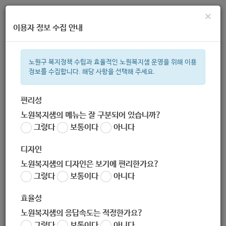
×
이용자 정보 수집 안내
노원구 복지정책 수립과 효율적인 노원복지샘 운영을 위해 이용
정보를 수집합니다. 해당 사항을 선택해 주세요.
주간 인기검색어
복지관
지원금
이용시설
ìº
성민복지관
쉼터
월세
체육
편리성
노원복지샘의 메뉴는 잘 구분되어 있습니까?
한눈으로 보는 복지 정보
그렇다
보통이다
아니다
디자인
노원복지샘의 디자인은 보기에 편리한가요?
그렇다
보통이다
아니다
[밀알복지재단] 롯데하이마트 'MOM편한 하이드림' 전자제품 지
원사업 대상자 모집
효율성
작성자
노원복지샘의 응답속도는 적정한가요?
노원 복지샘
그렇다
보통이다
아니다