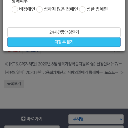
장애여부
후 신청서 작성 제출
비장애인
심하지 않은 장애인
심한 장애인
*
신청 페이지주소
:
https://csv.lotte.co.kr/site/campaign/list.do?poType=A&ca
mpaignSeq=79
24시간동안 창닫기
6)
문의
:
밀알복지재단 이지영 간사
(070-7462-9098)
저장 후 닫기
좋아요
0
싫어요
0
인쇄
«
[KT&G복지재단] 2020년 8월 행복가정학습지원(아동) 신청안내(~7/20)
[사랑의열매] 2020 신한금융희망재단과 사랑의열매가 함께하는 '포스트코로나 대응' 공모사업 신청 안내
»
목록보기
바로가기