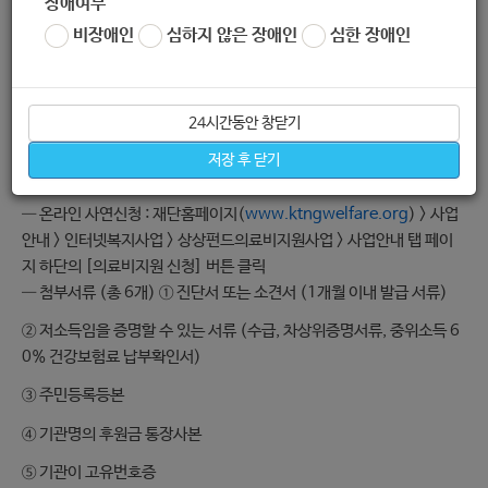
장애여부
대 500만원 지원
비장애인
심하지 않은 장애인
심한 장애인
· 선정발표
: 2020년 7월 마지막주 중 발표
· 지원시기
: KT&G 임직원 사회공헌 포털모금(2020/8/21~2020/
9/22) 후
24시간동안 창닫기
2020년 9월 마지막주 중 기관 후원금 통장으로 입금
저장 후 닫기
· 신청방법
: 20일까지 온라인 사연신청
― 온라인 사연신청
: 재단홈페이지(
www.ktngwelfare.org
) > 사업
안내 > 인터넷복지사업 > 상상펀드의료비지원사업 > 사업안내 탭 페이
지 하단의 [의료비지원 신청] 버튼 클릭
― 첨부서류 (총 6개)
① 진단서 또는 소견서 (1개월 이내 발급 서류)
② 저소득임을 증명할 수 있는 서류 (수급, 차상위증명서류, 중위소득 6
0% 건강보험료 납부확인서)
③ 주민등록등본
④ 기관명의 후원금 통장사본
⑤ 기관이 고유번호증