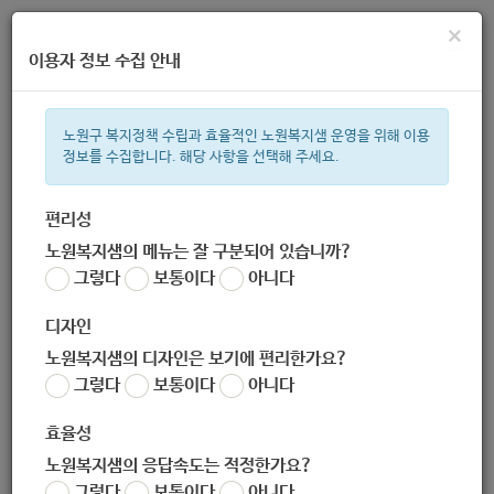
×
이용자 정보 수집 안내
노원구 복지정책 수립과 효율적인 노원복지샘 운영을 위해 이용
정보를 수집합니다. 해당 사항을 선택해 주세요.
주간 인기검색어
복지관
지원금
이용시설
ìº
성민복지관
쉼터
월세
체육
편리성
노원복지샘의 메뉴는 잘 구분되어 있습니까?
한눈으로 보는 복지 정보
그렇다
보통이다
아니다
디자인
노원복지샘의 디자인은 보기에 편리한가요?
그렇다
보통이다
아니다
[KT&G복지재단] 2020년 8월 상상펀드의료비지원(아동) 신청
안내(~7/20)
효율성
작성자
노원복지샘의 응답속도는 적정한가요?
노원 복지샘
그렇다
보통이다
아니다