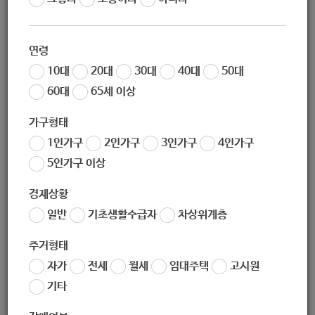
작성일
2020-07-08 21:44
조회
6345
연령
KT&G복지재단 ‘상상펀드의료비지원사업’의
2020년 8월 후원 아동,
10대
20대
30대
40대
50대
청소년을 추천받고자 아래와 같이 온라인 신청서를 접수중
이오니 귀 기
60대
65세 이상
관 업무에 참고바랍니다.
- 아 래 -
가구형태
1인가구
2인가구
3인가구
4인가구
5인가구 이상
· 신청기간
: 2020년 7월 1일(수) ~ 20일(월)
(
※
매월
1
일
~ 20
경제상황
일
,
연중상시 진행
)
일반
기초생활수급자
차상위계층
· 신청대상
: 사회복지기관에 소속된 만 18세 이하의 저소득(차상위,수
급,일반저소득) 아동·청소년
주거형태
· 지원내용
: 치료비·수술비·재활치료비·보장구 구입 등 의료에 관해 병
자가
전세
월세
임대주택
고시원
명 제한 없음. (단, 간병비 제외)
기타
· 지원금액
: KT&G 임직원 모금을 통해 최소보장지원금 300만원 ~ 최