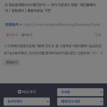
⑥ 정보공개동의서(재단양식) → 양식 다운로드 방법
:
재단홈페이
지
>
알림센터
>
통합자료실
‘5
번
’
신청하기 ☞
http://www.ktngwelfare.org/business/fund
좋아요
0
싫어요
0
인쇄
«
[사회복지공동모금회] 제8회 전국 초·중·고등학생 사랑의열매 나눔공모전
[KT&G복지재단] 2020년 8월 캥거루의료비지원(성인) 신청안내(~7/20)
»
목록보기
바로가기