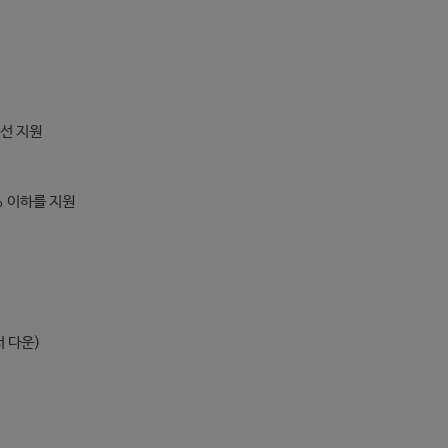
우선 지원
% 이하를 지원
 다운)