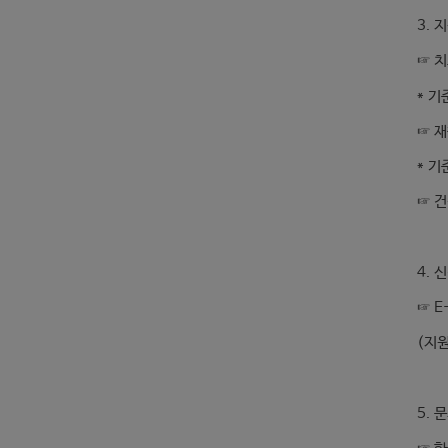
3. 
☞ 치
* 기
☞ 재
* 기
☞ 건
4. 
☞ E
(지
5. 