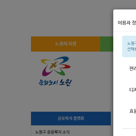
이용자 정
노원복지샘
복지
노원
선택
편
주간 인기검
디
효
[
공유복지 플랫폼
노원구 공공복지 소식
작성