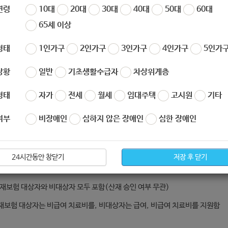
연령
10대
20대
30대
40대
50대
60대
65세 이상
자산업 재해 근로자 지원 사업 ”
의료지원재단
형태
1인가구
2인가구
3인가구
4인가구
5인가구
상황
일반
기초생활수급자
차상위계층
지원 목적
형태
자가
전세
월세
임대주택
고시원
기타
 사업은 전자업계 중소기업 근로자의 근무 중 발생한 재해/질병의 치료와 재활을
 사회 복귀를 돕고자 함
여부
비장애인
심하지 않은 장애인
심한 장애인
지원 대상
24시간동안 창닫기
저장 후 닫기
자업계 중소기업 전·현직 근로자로 근무 중 재해를 입거나 질병이 발생한 근로
재보험 대상자와 비대상자 모두 포함(산재 승인 여부 무관)
산재보험 대상자는 비급여 치료비를, 비대상자는 급여, 비급여 치료비를 지원함