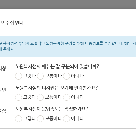
보 수집 안내
정보
복지서비스 신청
복지
구 복지정책 수립과 효율적인 노원복지샘 운영을 위해 이용정보를 수집합니다. 해당 
해 주세요.
노원복지샘의 메뉴는 잘 구분되어 있습니까?
리성
그렇다
보통이다
아니다
색어
복지관
지원금
이용시설
ìº
성민복지관
쉼터
미용
신장
임
노원복지샘의 디자인은 보기에 편리한가요?
자인
그렇다
보통이다
아니다
노원복지샘의 응답속도는 적정한가요?
율성
한국의료지원재단] 전자산업 재해 근로자 지원 사
그렇다
보통이다
아니다
자
노원 복지샘
작성일
2020-06-29 09:23
조회
689