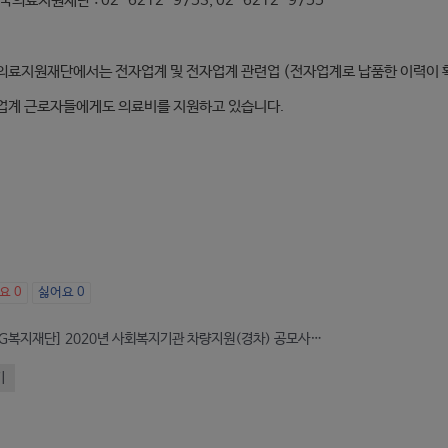
국의료지원재단 : 02-6212-9753, 02-6212-9755
의료지원재단에서는 전자업계 및 전자업계 관련업 (전자업계로 납품한 이력이 
업계 근로자들에게도 의료비를 지원하고 있습니다.
아요
0
싫어요
0
[KT&G복지재단] 2020년 사회복지기관 차량지원(경차) 공모사업 안내(~7/10)
기