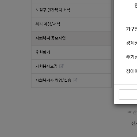
노원구 민간복지 소식
“ 전
복지 지침/서식
한국
가구
사회복지 공모사업
경제
1. 
후원하기
주거
☞ 본
자원봉사모집
신속한
장애
사회복지사 취업/실습
2. 
☞ 전
☞ 산
- 