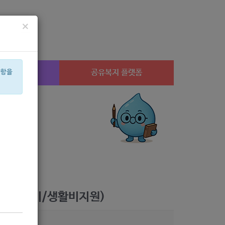
×
시설찾기
공유복지 플랫폼
사항을
산부
아픈아이
음악
상계1
은둔
공모
월세
체육
멘토
음식물
업(의료비/생활비지원)
6