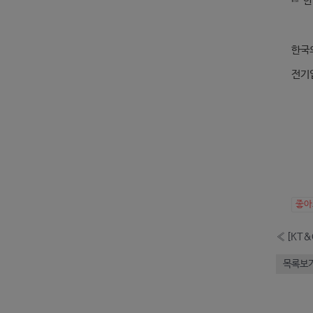
☞ 한
한국
전기
좋
«
목록보