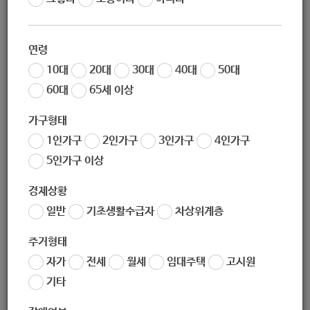
작성일
2020-06-11 13:26
조회
7085
연령
10대
20대
30대
40대
50대
60대
65세 이상
가구형태
1인가구
2인가구
3인가구
4인가구
5인가구 이상
경제상황
일반
기초생활수급자
차상위계층
주거형태
자가
전세
월세
임대주택
고시원
기타