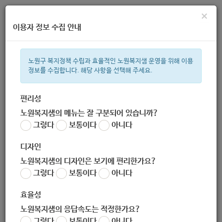
×
이용자 정보 수집 안내
노원구 복지정책 수립과 효율적인 노원복지샘 운영을 위해 이용
정보를 수집합니다. 해당 사항을 선택해 주세요.
주간 인기검색어
복지관
지원금
이용시설
ìº
성민복지관
쉼터
미용
신장
편리성
노원복지샘의 메뉴는 잘 구분되어 있습니까?
한눈으로 보는 복지 정보
그렇다
보통이다
아니다
디자인
노원복지샘의 디자인은 보기에 편리한가요?
그렇다
보통이다
아니다
[한국사회복지협의회] 맘쓰 허그(Mom's HUG) 장난감도서관
설치·지원사업 공모(~7/13)
효율성
작성자
노원복지샘의 응답속도는 적정한가요?
노원 복지샘
그렇다
보통이다
아니다