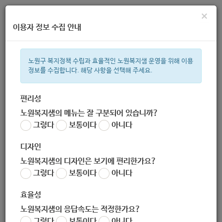
×
이용자 정보 수집 안내
노원구 복지정책 수립과 효율적인 노원복지샘 운영을 위해 이용
정보를 수집합니다. 해당 사항을 선택해 주세요.
주간 인기검색어
복지관
지원금
이용시설
ìº
성민복지관
쉼터
임산부
미
편리성
노원복지샘의 메뉴는 잘 구분되어 있습니까?
한눈으로 보는 복지 정보
그렇다
보통이다
아니다
디자인
노원복지샘의 디자인은 보기에 편리한가요?
그렇다
보통이다
아니다
[한국사회복지사협회] 2020년 저소득 어르신 긴급먹거리 지원사
업 안내
효율성
작성자
노원복지샘의 응답속도는 적정한가요?
노원 복지샘
그렇다
보통이다
아니다