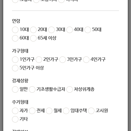
작성일
2020-06-07 09:42
조회
6936
연령
10대
20대
30대
40대
50대
60대
65세 이상
전체 글보기 :
http://www.welfare.net/site/ViewWelfare
가구형태
Events.action?brd_cmd=ViewArticle&brd_boardId=info_
1인가구
2인가구
3인가구
4인가구
eventIntro_10&brd_articleId=221709
5인가구 이상
경제상황
좋아요
0
싫어요
0
인쇄
일반
기초생활수급자
차상위계층
«
[여성가족부] 대한민국의 아빠 육아 생활 사진 공모전
주거형태
[우양재단] 2020년 저소득 어르신 2차 긴급 먹거리 지원 사업 안내
»
자가
전세
월세
임대주택
고시원
목록보기
기타