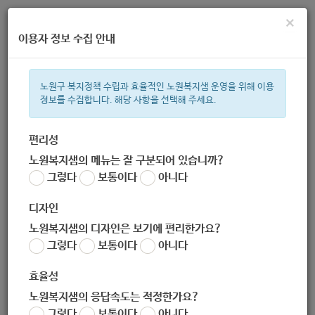
×
이용자 정보 수집 안내
노원구 복지정책 수립과 효율적인 노원복지샘 운영을 위해 이용
정보를 수집합니다. 해당 사항을 선택해 주세요.
주간 인기검색어
복지관
지원금
이용시설
ìº
성민복지관
쉼터
월세
체육
편리성
노원복지샘의 메뉴는 잘 구분되어 있습니까?
한눈으로 보는 복지 정보
그렇다
보통이다
아니다
디자인
노원복지샘의 디자인은 보기에 편리한가요?
그렇다
보통이다
아니다
[한국사회복지협의회] 지역사회 문제해결형 보건의료 사회공헌
아이디어 공모
효율성
작성자
노원복지샘의 응답속도는 적정한가요?
노원 복지샘
그렇다
보통이다
아니다