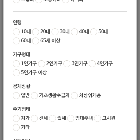
작성일
2020-05-15 13:42
조회
7800
연령
10대
20대
30대
40대
50대
60대
65세 이상
가구형태
1인가구
2인가구
3인가구
4인가구
5인가구 이상
경제상황
좋아요
0
싫어요
0
인쇄
일반
기초생활수급자
차상위계층
지역사회-문제-해결형-보건의료-사회공헌-아이디어-공모전-공고
문.hwp
주거형태
자가
전세
월세
임대주택
고시원
«
[LG복지재단] 2020년 저신장아동 성장호르몬제 지원사업 신청 안내(~6.15)
기타
[한국사회복지관협회] 2020 기아자동차 노후차량기능보강 지원사업 사업공고
»