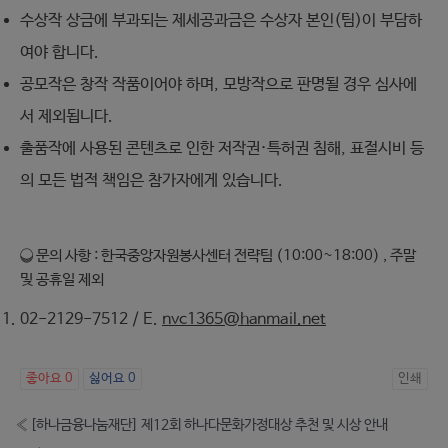
수상작 상금에 부과되는 제세공과금은 수상자 본인(팀)이 부담하
여야 합니다.
공모작은 창작 작품이어야 하며, 모방작으로 판명될 경우 심사에
서 제외됩니다.
출품작에 사용된 콘텐츠로 인한 저작권·특허권 침해, 표절시비 등
의 모든 법적 책임은 참가자에게 있습니다.
❍ 문의 사항 : 한국중앙자원봉사센터 전략팀 (10:00~18:00) , 주말
및 공휴일 제외
02-2129-7512 / E.
nvc1365@hanmail.net
좋아요
0
싫어요
0
인쇄
«
[하나금융나눔재단] 제12회 하나다문화가정대상 추천 및 시상 안내