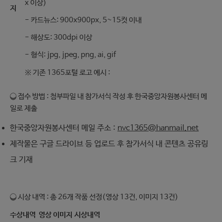
x 이상)
지
- 카드뉴스: 900x900px, 5~15컷 이내
- 해상도: 300dpi 이상
- 형식: jpg, jpeg, png, ai, gif
※ 기존 1365포털 로고 예시 :
❍ 접수 방법 : 첨부파일 내 참가서식 작성 후 한국중앙자원봉사센터 메
일로 제출
한국중앙자원봉사센터 메일 주소 :
nvc1365@hanmail.net
제작물은 구글 드라이브 등 업로드 후 참가서식 내 콘텐츠 공유링
크 기재
❍ 시상 내역 : 총 26개 작품 선정(영상 13건, 이미지 13건)
수상내역
영상
이미지
시상내역