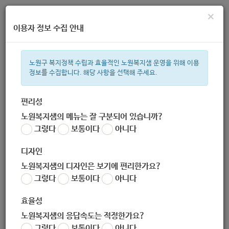
×
이용자 정보 수집 안내
노원구 복지정책 수립과 효율적인 노원복지샘 운영을 위해 이용
정보를 수집합니다. 해당 사항을 선택해 주세요.
주간 인기검색어
복지관
지원금
ìº
이용시설
성민복지관
임산부
쉼터
상
편리성
노원복지샘의 메뉴는 잘 구분되어 있습니까?
한눈으로 보는 복지 정보
그렇다
보통이다
아니다
디자인
노원복지샘의 디자인은 보기에 편리한가요?
그렇다
보통이다
아니다
[한국중앙자원봉사센터] '2020 우수 자원봉사 홍보콘텐츠 공모
전' 개최
효율성
작성자
노원복지샘의 응답속도는 적정한가요?
노원 복지샘
그렇다
보통이다
아니다