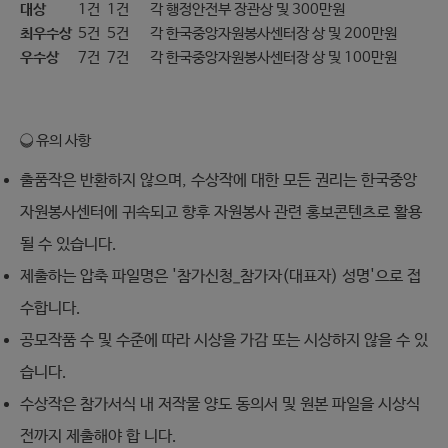
대상
1건
1건
각 행정안전부 장관상 및 300만원
최우수상
5건
5건
각 한국중앙자원봉사센터장 상 및 200만원
우수상
7건
7건
각 한국중앙자원봉사센터장 상 및 100만원
❍ 유의 사항
출품작은 반환하지 않으며, 수상작에 대한 모든 권리는 한국중앙
자원봉사센터에 귀속되고 향후 자원봉사 관련 홍보콘텐츠로 활용
될 수 있습니다.
제출하는 압축 파일명은 '참가신청_참가자(대표자) 성명'으로 접
수합니다.
공모작품 수 및 수준에 따라 시상을 가감 또는 시상하지 않을 수 있
습니다.
수상작은 참가서식 내 저작물 양도 동의서 및 원본 파일을 시상식
전까지 제출해야 합 니다.