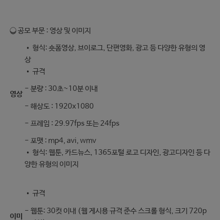
❍ 공모 부문 : 영상 및 이미지
• 형식: 숏폼영상, 브이로그, 단편영화, 광고 등 다양한 유형의 영
상
• 규격
- 분량 : 30초~10분 이내
영상
- 해상도 : 1920x1080
- 프레임 : 29.97fps 또는 24fps
- 포맷 : mp4, avi, wmv
• 형식: 웹툰, 카드뉴스, 1365포털 로고 디자인, 광고디자인 등 다
양한 유형의 이미지
• 규격
- 웹툰: 30컷 이내 (웹 게시용 규격 준수 스크롤 형식, 크기 720p
이미