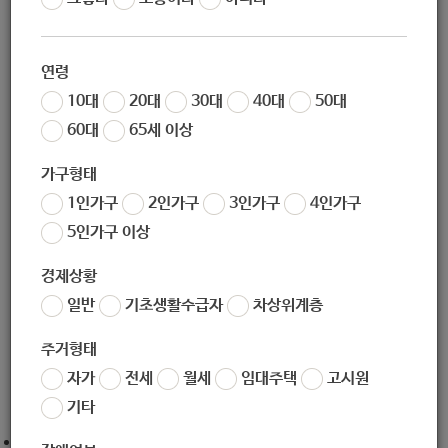
작성일
2020-04-27 13:17
조회
7803
연령
10대
20대
30대
40대
50대
공고번호 : (재)한국중앙자원봉사센터 2020 - 12호
60대
65세 이상
가구형태
1인가구
2인가구
3인가구
4인가구
'2020 우수 자원봉사 홍보콘텐츠 공모전' 공고
5인가구 이상
❍ 공모전 명 :‘2020 우수 자원봉사 홍보콘텐츠 공모전’
경제상황
일반
기초생활수급자
차상위계층
❍ 공모 일정 : 2020. 4. 23.(목) ~ 2020. 5. 29.(금) 18:00 까지
주거형태
자가
전세
월세
임대주택
고시원
❍ 참가 자격 : 제한 없음 (개인 또는 팀 단위 참가 가능)
기타
1인(팀)당 2건 이내로 응모 가능하며, 동일인에 대한 중복시상은