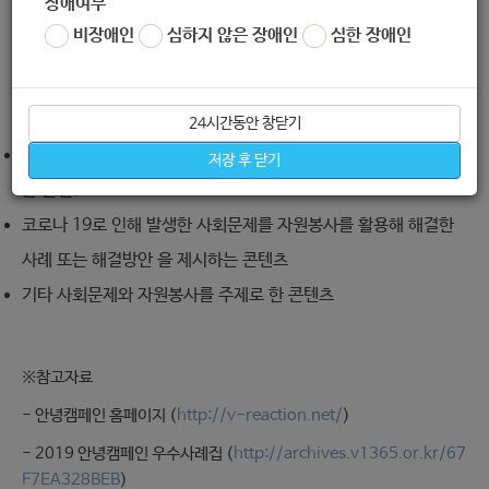
장애여부
하지 않음
비장애인
심하지 않은 장애인
심한 장애인
❍ 공모 주제 : 사회문제를 해결하는 자원봉사
24시간동안 창닫기
자원봉사를 통해 사회문제를 해결한 사례 또는 해결방안을 제시하
저장 후 닫기
는 콘텐츠
코로나 19로 인해 발생한 사회문제를 자원봉사를 활용해 해결한
사례 또는 해결방안 을 제시하는 콘텐츠
기타 사회문제와 자원봉사를 주제로 한 콘텐츠
※참고자료
- 안녕캠페인 홈페이지 (
http://v-reaction.net/
)
- 2019 안녕캠페인 우수사례집 (
http://archives.v1365.or.kr/67
F7EA328BEB
)