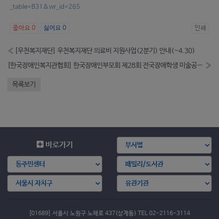
_table=B31&wr_id=265
좋아요
0
싫어요
0
인쇄
«
[우천복지재단] 우천복지재단 의료비 지원사업(2분기) 안내(~4.30)
[한국장애인복지관협회] 한국장애인부모회 제28회 전국장애학생 미술공모전 안내
»
목록보기
바로가기
[01689] 서울시 노원구 노해로 437(상계동) TEL 02-2116-3114