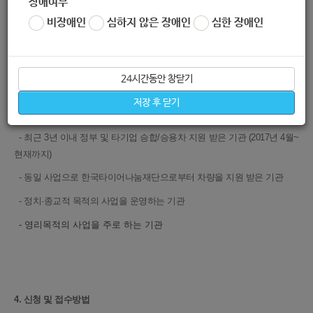
장애여부
2. 지원내용
비장애인
심하지 않은 장애인
심한 장애인
- 기관당 경차 1대 현물지원(총 50대 지원)
-
차량등록비용 / 차량 외관 래핑비용 / 차량 탁송료 모두 지원
24시간동안 창닫기
※ 자동차 책임 또는 종합보험은 기관 자부담으로 가입
저장 후 닫기
3. 지원 제외대상
- 최근 3년 이내 정부 및 타기업 승합/승용차 지원 받은 기관 (2017년 4월~
현재까지)
- 동일 사업으로 한국타이어나눔재단으로부터 차량을 지원 받은 기관
- 정치·종교적 목적의 사업을 운영하는 기관
-
영리목적의 사업을 주로 하는 기관
4. 신청 및 접수방법