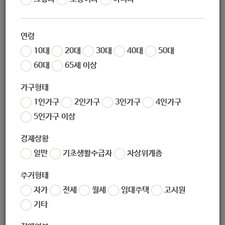
조회
10021
2020년 차량나눔 지원사업 공모
연령
10대
20대
30대
40대
50대
60대
65세 이상
접수기간
2020. 04. 20(월) ~ 2020. 05. 15(금) 18:00
가구형태
1차 서류심사
2020. 05. 18(월) ~ 2020. 05. 29(금)
1인가구
2인가구
3인가구
4인가구
2차 전문가 심사
2020. 06. 01(월) ~ 2020. 06. 05(금)
5인가구 이상
3차 현장실사
2020. 06. 08(월) ~ 2020. 06. 18(목)
경제상황
발표일
2020. 06. 19(금) 18:00
일반
기초생활수급자
차상위계층
1. 지원대상
주거형태
자가
전세
월세
임대주택
고시원
？
사회복지사업 시행기관으로 관련법규에 근거한 신고 시설(노인장
기요양기관 제외)
기타
※
2017년 4월 이전 설립(허가)된 단체/법인/기관 우선지원