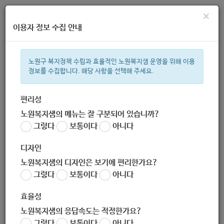
×
이용자 정보 수집 안내
노원구 복지정책 수립과 효율적인 노원복지샘 운영을 위해 이용
정보를 수집합니다. 해당 사항을 선택해 주세요.
주간 인기검색어
복지관
지원금
ìº
이용시설
성민복지관
상이군
임산부
편리성
노원복지샘의 메뉴는 잘 구분되어 있습니까?
한눈으로 보는 복지 정보
그렇다
보통이다
아니다
디자인
노원복지샘의 디자인은 보기에 편리한가요?
그렇다
보통이다
아니다
[한국타이어나눔재단] 2020년 차량나눔 지원사업 공모(~5.15)
효율성
작성자
노원 복지샘
노원복지샘의 응답속도는 적정한가요?
작성일
2020-04-22 13:32
그렇다
보통이다
아니다