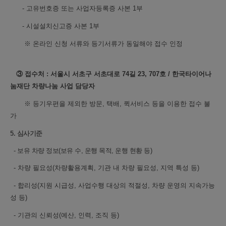
- 고유번호증 또는 사업자등록증 사본 1부
- 시설설치신고증 사본 1부
※ 온라인 신청 서류와 등기서류가 동일해야 접수 인정
③ 접수처 : 서울시 서초구 서초대로 74길 23, 707호 / 한국타이어나
눔재단 차량나눔 사업 담당자
※ 등기우편을 제외한 방문, 택배, 퀵서비스 등을 이용한 접수 불
가
5. 심사기준
-
보유 차량 정보(보유 수, 운행 목적, 운행 현황 등)
-
차량 필요성(차량활용계획, 기관 내 차량 필요성, 지역 특성 등)
-
합리성(지원 시급성, 사업수행 대상의 적절성, 차량 운영의 지속가능
성 등)
-
기관의 신뢰성(예산, 인력, 조직 등)