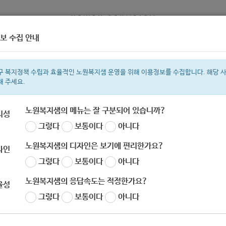
보 수집 안내
정보
복지서비스 신청
복지
구 복지정책 수립과 효율적인 노원복지샘 운영을 위해 이용정보를 수집합니다. 해당 
해 주세요.
노원복지샘의 메뉴는 잘 구분되어 있습니까?
리성
그렇다
보통이다
아니다
색어
복지관
지원금
이용시설
ìº
성민복지관
쉼터
월세
체육
임
노원복지샘의 디자인은 보기에 편리한가요?
자인
그렇다
보통이다
아니다
노원복지샘의 응답속도는 적정한가요?
율성
한국노인인력개발원] 코로나19 극복 아이디어 공
그렇다
보통이다
아니다
자
노원 복지샘
작성일
2020-04-14 17:58
조회
819