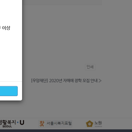
 이상
인쇄
[우양재단] 2020년 자매애 장학 모집 안내
»