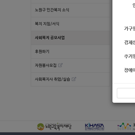
노원구 민간복지 소식
복지 지침/서식
가구
사회복지 공모사업
경제
후원하기
주거
자원봉사모집
좋
장애
사회복지사 취업/실습
«
[사회
목록보