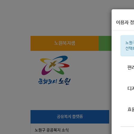
이용자 정
노원복지샘
복지
노원
선택
편
주간 인기검
디
효
[
공유복지 플랫폼
노원구 공공복지 소식
작성