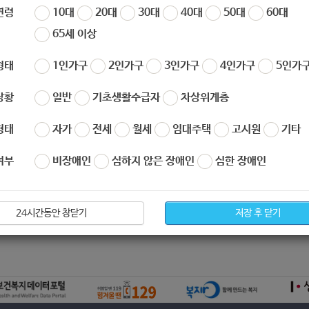
연령
10대
20대
30대
40대
50대
60대
65세 이상
형태
1인가구
2인가구
3인가구
4인가구
5인가구
상황
일반
기초생활수급자
차상위계층
형태
자가
전세
월세
임대주택
고시원
기타
아요
0
싫어요
0
여부
비장애인
심하지 않은 장애인
심한 장애인
복지공동모금회] 크라우드 펀딩 참여 신청 안내
24시간동안 창닫기
저장 후 닫기
기