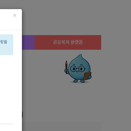
×
시설찾기
공유복지 플랫폼
사항을
산부
설
공모
캠페인
고용장려금
노년
수당
아픈아이
경지
유급
모전 개최
6