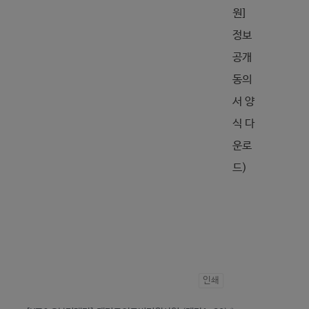
원]
정보
공개
동의
서 양
식 다
운로
드)
인쇄