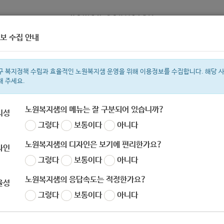
보 수집 안내
정보
복지서비스 신청
복지
구 복지정책 수립과 효율적인 노원복지샘 운영을 위해 이용정보를 수집합니다. 해당 
해 주세요.
노원복지샘의 메뉴는 잘 구분되어 있습니까?
리성
그렇다
보통이다
아니다
색어
복지관
지원금
이용시설
ìº
성민복지관
쉼터
임산부
신장
노원복지샘의 디자인은 보기에 편리한가요?
자인
그렇다
보통이다
아니다
노원복지샘의 응답속도는 적정한가요?
율성
KT&G복지재단] 상상펀드의료비지원사업 (~매달
그렇다
보통이다
아니다
자
노원 복지샘
작성일
2020-04-02 21:51
조회
775