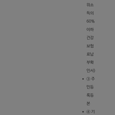
위소
득의
60%
이하
건강
보험
료납
부확
인서)
③ 주
민등
록등
본
④ 기