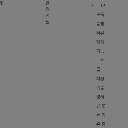
외)
만
(저
원
소득
지
원
증빙
서류
대체
가능
- 수
급,
차상
위증
명서
류 또
는 기
준 중