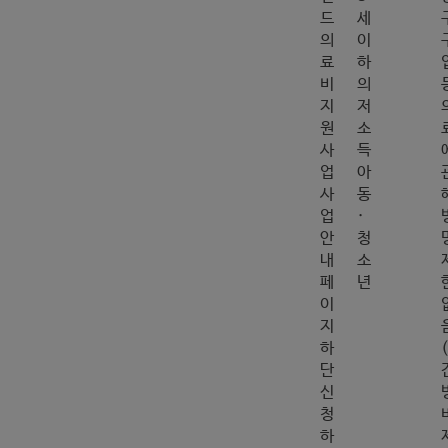
드
세
의
이
료
하
비
의
지
저
원
소
사
득
업
아
사
동
업
·
안
청
내
소
페
년
이
지
하
단
신
청
하