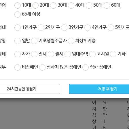
연령
10대
20대
30대
40대
50대
60대
65세 이상
형태
1인가구
2인가구
3인가구
4인가구
5인가구
&G복지재단은 KT&G 임직원 모금을 통해 의료비 
지원
하고 있습니다.
상황
일반
기초생활수급자
차상위계층
형태
자가
전세
월세
임대주택
고시원
기타
여부
비장애인
심하지 않은 장애인
심한 장애인
청기간 및 방법 : 1일 ~ 20일까지
지원단위
의
지원내용
온라인 사연접수
재
첨부서류 : 단,
료
단
비
24시간동안 창닫기
저장 후 닫기
홈
가
페
필
이
요
지
한
상
만
상
1
펀
8