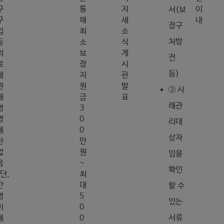
구
통
지
이
서(보
구
해
새
내
장구
입
최
소
처방
등
소
식
의
보
게
전
료
장
시
등)
에
지
판
관
원
발
② 사
해
금
표
례관
병
3
명
0
리대
제
0
상자
한
만
없
원
임을
음
~
확인
(단,
최
간
대
할 수
병
5
있는
비
0
서류
제
0