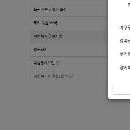
노원구 민간복지 소식
복지 지침/서식
가구
KT
사회복지 공모사업
를 
경제
후원하기
주거
자원봉사모집
장애
신
사회복지사 취업/실습