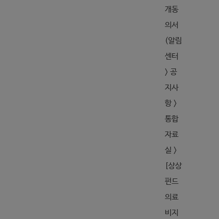
개동
의서
(알림
센터
> 공
지사
항 >
통합
자료
실 >
[상상
펀드
의료
비지