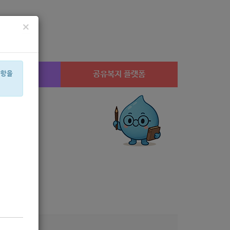
×
시설찾기
공유복지 플랫폼
사항을
아픈아이
은둔
휠체어
스팀
공모
월세
체육
베이비
2022
네이
1-20)
9