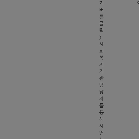
기
버
튼
클
릭
>
사
회
복
지
기
관
담
당
자
를
통
해
사
연