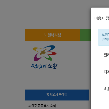
이용자 정
노원복지샘
복지
노원
선택
편
주간 인기검
디
효
[
공유복지 플랫폼
노원구 공공복지 소식
작성