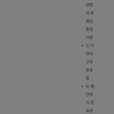
관명
의 후
원금
통장
사본
⑤ 기
관의
고유
번호
증
⑥ 재
단양
식 정
보공