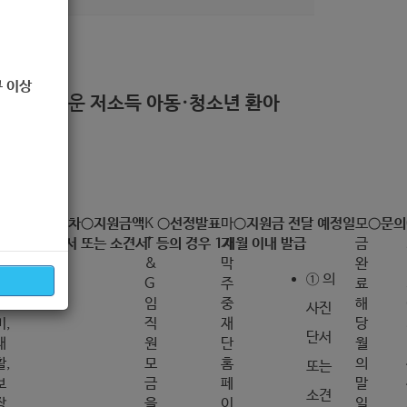
 이상
마련이 어려운
저소득 아동·청소년 환아
치
지원절차
지원금액
K
선정발표
마
지원금 전달 예정일
모
문의
 ‘① 의사진단서 또는 소견서’ 등의 경우 1개월 이내 발급
료
T
지
금
비,
&
막
완
① 의
수
G
주
료
술
임
중
해
사진
비,
직
재
당
단서
재
원
단
월
활,
모
홈
의
또는
보
금
페
말
소견
장
을
이
일