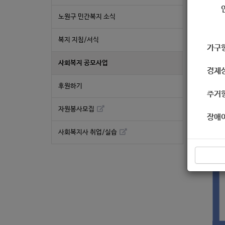
노원구 민간복지 소식
복지 지침/서식
가구
사회복지 공모사업
경제
후원하기
주거
자원봉사모집
장애
사회복지사 취업/실습