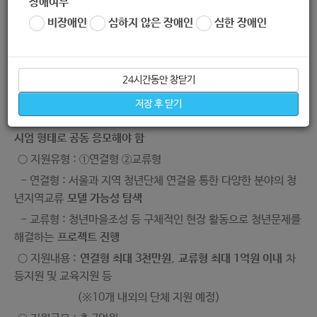
장애여부
1.사업개요
비장애인
심하지 않은 장애인
심한 장애인
○ 사 업 명 : 2020년 청년 지역교류 지원사업 - '연결의 가능성'
○ 사업내용 : 청년문제 해결을 위한 청년지역교류 프로젝트 모델
발굴 및 추진
24시간동안 창닫기
○ 지원대상 : 대표자가 청년(만19~39세)인 법인, 기업, 단체
저장 후 닫기
※ 조건 : 서울과 지방의 청년단체 2개 이상이 컨소
시엄 형태로 공동 응모해야 함
○ 지원유형 : ①연결형 ②교류형
- 연결형 : 서울과 지역 청년단체 연결을 통한 다양한 분야의 청
년지역교류
모델 가능성 탐색
- 교류형 : 청년마을조성 등 구체적인 현장 활동으로 청년문제를
해결하는
프로젝트 진행
○ 지원내용 :
연결형 최대 3천만원
,
교류형 최대 1억원 이내
차
등지원 및 교육지원 등
(※10개 내외의 단체 지원 예정)