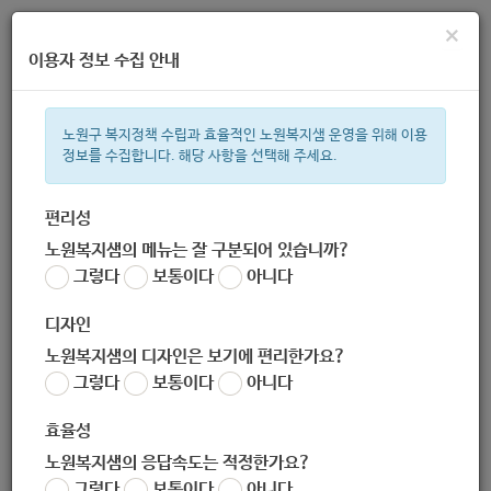
×
이용자 정보 수집 안내
노원구 복지정책 수립과 효율적인 노원복지샘 운영을 위해 이용
정보를 수집합니다. 해당 사항을 선택해 주세요.
주간 인기검색어
복지관
지원금
ìº
이용시설
성민복지관
임산부
쉼터
상
편리성
노원복지샘의 메뉴는 잘 구분되어 있습니까?
한눈으로 보는 복지 정보
그렇다
보통이다
아니다
디자인
노원복지샘의 디자인은 보기에 편리한가요?
그렇다
보통이다
아니다
[서울시청] 2020년 청년 지역교류 지원사업 참여단체 모집 공고
효율성
작성자
노원 복지샘
노원복지샘의 응답속도는 적정한가요?
작성일
2020-03-19 14:12
그렇다
보통이다
아니다