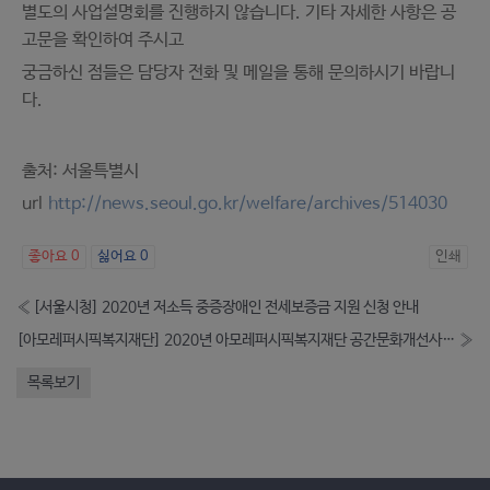
별도의 사업설명회를 진행하지 않습니다. 기타 자세한 사항은 공
고문을 확인하여 주시고
궁금하신 점들은 담당자 전화 및 메일을 통해 문의하시기 바랍니
다.
출처: 서울특별시
url
http://news.seoul.go.kr/welfare/archives/514030
좋아요
0
싫어요
0
인쇄
«
[서울시청] 2020년 저소득 중증장애인 전세보증금 지원 신청 안내
[아모레퍼시픽복지재단] 2020년 아모레퍼시픽복지재단 공간문화개선사업 공고 안내(~4.3)
»
목록보기