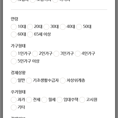
조회
9522
연령
서울특별시 공고 제2020 - 2952호
10대
20대
30대
40대
50대
60대
65세 이상
가구형태
2020년 청년 지역교류 지원사업 - '연결의
1인가구
2인가구
3인가구
4인가구
5인가구 이상
가능성' 참여단체 모집 공고(공모기간 연장)
경제상황
서울시에서는 서울과 지역의 청년들이 교류하며 발생하는 가능성
일반
기초생활수급자
차상위계층
과 기회를 통해 청년문제를 해결하는
주거형태
새로운 공공의 장 개척을 위하여 다음과 같이 <2020년 청년 지역
자가
전세
월세
임대주택
고시원
교류 지원사업 - '연결의 가능성'>
기타
참여단체 모집을 공고합니다.