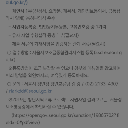
oul.go.kr/)
-
제안서 1부
(신청서, 요약문, 계획서, 개인정보동의서, 공동협
약서 일체) ※첨부양식 준수
-
사업자등록증, 법인등기부등본, 고유번호증 중 1가지
- 유사 사업 수행실적 증빙 1부(필요시)
- 제출 서류의 기재사항을 입증하는 관계 서류(필요시)
○ 접수방법 : 서울시보조금통합관리시스템 등록(ssd.eseoul.g
o.kr)
※등록방법이 조금 복잡할 수 있으니 첨부의 매뉴얼을 참고하여
미리 방법을 확인하시고, 여유있게 등록하세요.
○ 문의 : 서울시 청년청 청년교류팀 김 강 / (02) 2133-4307
/
rlarkdd@seoul.go.kr
※2019년 청년지역교류 프로젝트 지원사업 결과보고는 서울정
보소통광장에서 확인하실 수 있습니다.
(https://opengov.seoul.go.kr/sanction/19865702?fil
eIdx=0#pdfview)