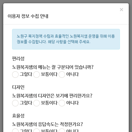
×
이용자 정보 수집 안내
노원구 복지정책 수립과 효율적인 노원복지샘 운영을 위해 이용
정보를 수집합니다. 해당 사항을 선택해 주세요.
주간 인기검색어
복지관
지원금
ìº
이용시설
성민복지관
임산부
쉼터
상
편리성
노원복지샘의 메뉴는 잘 구분되어 있습니까?
한눈으로 보는 복지 정보
그렇다
보통이다
아니다
디자인
노원복지샘의 디자인은 보기에 편리한가요?
그렇다
보통이다
아니다
[밀알복지재단] 2020년 국내장애 및 저소득가정 지원사업 대상
자 모집 안내
효율성
작성자
노원복지샘의 응답속도는 적정한가요?
노원 복지샘
그렇다
보통이다
아니다