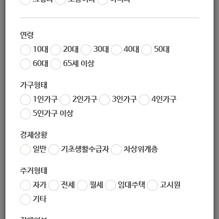
작성일
2020-03-12 15:28
조회
11164
연령
10대
20대
30대
40대
50대
60대
65세 이상
가구형태
1인가구
2인가구
3인가구
4인가구
5인가구 이상
경제상황
좋아요
0
싫어요
0
인쇄
일반
기초생활수급자
차상위계층
2020년-국내지원사업_안내및신청서.hwp
주거형태
자가
전세
월세
임대주택
고시원
«
[노원교육복지재단] 2020년 정책틈새네트워크지원 사업 신청 안내
기타
[밀알복지재단] 롯데하이마트 'MOM편한 하이드림' 가전제품 지원사업 지원 대상자 모집(~3/31)
»