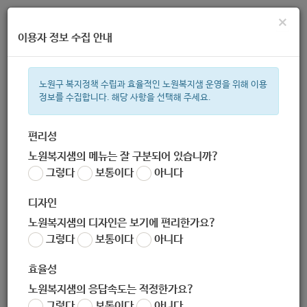
×
이용자 정보 수집 안내
노원구 복지정책 수립과 효율적인 노원복지샘 운영을 위해 이용
정보를 수집합니다. 해당 사항을 선택해 주세요.
주간 인기검색어
복지관
지원금
ìº
이용시설
성민복지관
임산부
쉼터
상
편리성
노원복지샘의 메뉴는 잘 구분되어 있습니까?
한눈으로 보는 복지 정보
그렇다
보통이다
아니다
디자인
노원복지샘의 디자인은 보기에 편리한가요?
그렇다
보통이다
아니다
[한국청소년상담복지개발원] 2020년 아이디어 공모전(청소년상
담복지사업)
효율성
작성자
노원복지샘의 응답속도는 적정한가요?
노원 복지샘
그렇다
보통이다
아니다