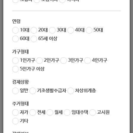
작성일
2020-02-27 13:03
조회
12628
연령
한국청소년상담복지개발원은 여성가족부 산하 공공기관으로 전국의 청
10대
20대
30대
40대
50대
소년들을 위한 상담복지사업에 대한 여러분들의 참신한 아이디어를 모
60대
65세 이상
집하고 있습니다.
가구형태
여러분들의 번뜩이는 아이디어를 제안해주세요.
1인가구
2인가구
3인가구
4인가구
자세한 내용은 안내문을 참고해주세요.
5인가구 이상
경제상황
좋아요
0
싫어요
0
인쇄
일반
기초생활수급자
차상위계층
«
[푸르메재단] 희귀난치질환 어린이를 둔 부모심리 · 상담치료비 지원사업 안내
주거형태
[한국사회복지협의회] 2020 대학생 멘토링 동아리 지원사업 공모 안내(~3.30)
»
자가
전세
월세
임대주택
고시원
목록보기
기타