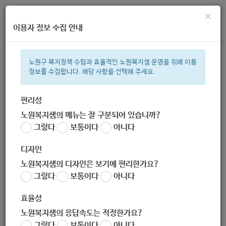
×
이용자 정보 수집 안내
노원구 복지정책 수립과 효율적인 노원복지샘 운영을 위해 이용
정보를 수집합니다. 해당 사항을 선택해 주세요.
주간 인기검색어
복지관
지원금
ìº
이용시설
성민복지관
임산부
쉼터
상
편리성
노원복지샘의 메뉴는 잘 구분되어 있습니까?
한눈으로 보는 복지 정보
그렇다
보통이다
아니다
디자인
노원복지샘의 디자인은 보기에 편리한가요?
그렇다
보통이다
아니다
[대한LPG협회] 어린이 통학차량 LPG차 전환 지원 사업
효율성
작성자
노원 복지샘
노원복지샘의 응답속도는 적정한가요?
작성일
2020-12-22 09:30
그렇다
보통이다
아니다