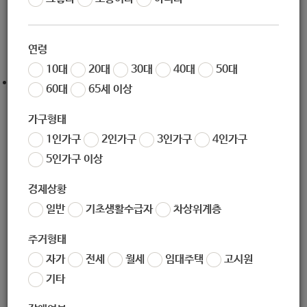
조회
5676
연령
10대
20대
30대
40대
50대
출처 :
http://www.lpgbus.co.kr/html/
60대
65세 이상
가구형태
1인가구
2인가구
3인가구
4인가구
5인가구 이상
좋아요
0
싫어요
0
인쇄
경제상황
일반
기초생활수급자
차상위계층
«
[사회복지법인 아이들과미래재단] 폴얀센 장학기금 2021년 장학생(장학금1) 모집
[서울특별시사회복지협의회] -행사- 보아라! 우리시설의 IDENTITY 우수 콘텐츠 영상 공모전
»
주거형태
자가
전세
월세
임대주택
고시원
목록보기
기타