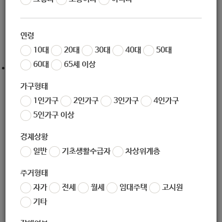
작성일
2020-12-11 17:05
조회
5780
연령
10대
20대
30대
40대
50대
60대
65세 이상
출처 :
http://www.ktngwelfare.org/business/fund
가구형태
1인가구
2인가구
3인가구
4인가구
5인가구 이상
경제상황
좋아요
0
싫어요
0
인쇄
일반
기초생활수급자
차상위계층
«
[한국사회복지인권연구소] 12월 19일~20일 국가등록 민간자격증 인권전문강사 자격증 실시 안내
주거형태
[KT&G복지재단] 2021년 1월 캥거루의료비지원(성인) 신청 안내
»
자가
전세
월세
임대주택
고시원
목록보기
기타