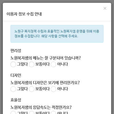
×
이용자 정보 수집 안내
노원구 복지정책 수립과 효율적인 노원복지샘 운영을 위해 이용
정보를 수집합니다. 해당 사항을 선택해 주세요.
주간 인기검색어
복지관
지원금
이용시설
ìº
성민복지관
쉼터
임산부
월
편리성
노원복지샘의 메뉴는 잘 구분되어 있습니까?
한눈으로 보는 복지 정보
그렇다
보통이다
아니다
디자인
노원복지샘의 디자인은 보기에 편리한가요?
그렇다
보통이다
아니다
[KT&G복지재단] 2021년 1월 상상펀드의료비지원사업 신청 안
내
효율성
작성자
노원복지샘의 응답속도는 적정한가요?
노원 복지샘
그렇다
보통이다
아니다