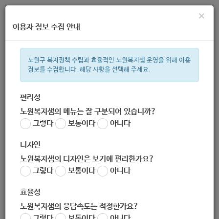
×
이용자 정보 수집 안내
노원구 복지정책 수립과 효율적인 노원복지샘 운영을 위해 이용
정보를 수집합니다. 해당 사항을 선택해 주세요.
주간 인기검색어
복지관
지원금
이용시설
ìº
성민복지관
쉼터
임산부
월
편리성
노원복지샘의 메뉴는 잘 구분되어 있습니까?
한눈으로 보는 복지 정보
그렇다
보통이다
아니다
디자인
노원복지샘의 디자인은 보기에 편리한가요?
그렇다
보통이다
아니다
[서울시여성가족재단] (재공고) 서울시여성가족재단 NGO센터
입주 단체 모집
효율성
작성자
노원복지샘의 응답속도는 적정한가요?
노원 복지샘
그렇다
보통이다
아니다