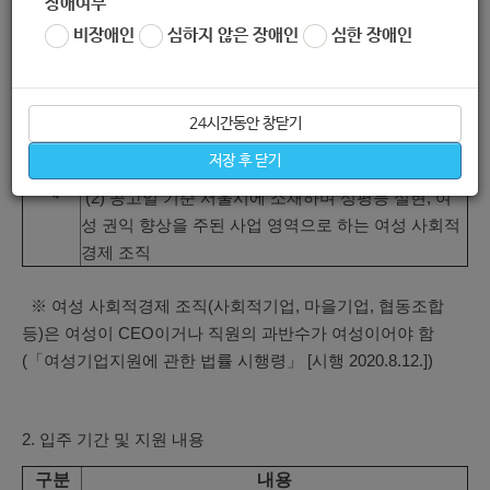
장애여부
1. 선정 규모 및 대상 단체
비장애인
심하지 않은 장애인
심한 장애인
선정 규
펼침터 1개소
모
(1) 공고일 기준 서울시에 소재하며 성평등 실현, 여
24시간동안 창닫기
성 권익 향상 활동을 하는 서울시 또는 정부부처 등록
여성 비영리민간단체 또는 비영리법인
저장 후 닫기
대상 단
체
(2) 공고일 기준 서울시에 소재하며 성평등 실현, 여
성 권익 향상을 주된 사업 영역으로 하는 여성 사회적
경제 조직
※ 여성 사회적경제 조직(사회적기업, 마을기업, 협동조합
등)은 여성이 CEO이거나 직원의 과반수가 여성이어야 함
(「여성기업지원에 관한 법률 시행령」 [시행 2020.8.12.])
2. 입주 기간 및 지원 내용
구분
내용