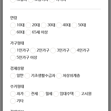
작성일
2020-12-11 13:35
조회
5372
연령
10대
20대
30대
40대
50대
서울특별시 여성가족재단 공고 제2020-108호
60대
65세 이상
(재공고) 서울시여성가족재단 NGO
가구형태
센터 입주 단체 모집
1인가구
2인가구
3인가구
4인가구
5인가구 이상
국내 여성 교류 및 여성 단체의 사업 활성화 지원을 위해 NGO
센터 입주 단체를 다음과 같이 모집하오니 많은 참여 바랍니
경제상황
다.
일반
기초생활수급자
차상위계층
주거형태
2020년 12월 4일
자가
전세
월세
임대주택
고시원
서울시여성가족재단 대표이사
기타