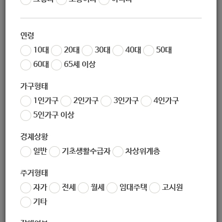
작성일
2020-12-11 09:57
조회
6072
연령
10대
20대
30대
40대
50대
60대
65세 이상
우리 협회에서는 신림종합사회복지관의 요청으로 '코로나19
대응 실천 사례 연구 보고서 온라인 공유회'를 아래와 같이 안
가구형태
내하오니 많은 관심과 참여 바랍니다.
1인가구
2인가구
3인가구
4인가구
5인가구 이상
가. 주제 : 코로나19 대응 실천 사례 연구 보고서 온라인 공유
경제상황
회 "코로나와 함께 한 1년, 우리는 안녕합니다"
일반
기초생활수급자
차상위계층
나. 일시 : 2020. 12. 17.(목) 15시 ~ 16시 30분
주거형태
다. 방법 : 유튜브 라이브
자가
전세
월세
임대주택
고시원
라. 신청 : 온라인 신청 (
https://docs.google.com/forms/d/e/
기타
1FAIpQLSfxrRGVKiTTIPY3Nnmd1FnPyT4sb9GNHvGP6R3M
)
67Bs3-4VDA/viewform