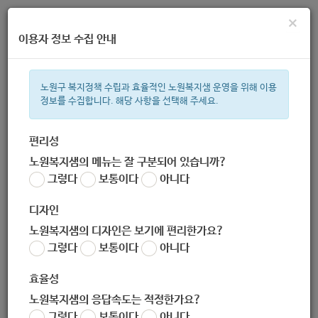
×
이용자 정보 수집 안내
노원구 복지정책 수립과 효율적인 노원복지샘 운영을 위해 이용
정보를 수집합니다. 해당 사항을 선택해 주세요.
주간 인기검색어
복지관
지원금
이용시설
ìº
성민복지관
임산부
쉼터
미
편리성
노원복지샘의 메뉴는 잘 구분되어 있습니까?
한눈으로 보는 복지 정보
그렇다
보통이다
아니다
디자인
노원복지샘의 디자인은 보기에 편리한가요?
그렇다
보통이다
아니다
[신림종합사회복지관] 코로나19 대응 실천 사례 연구 보고서 온
라인 공유회 안내
효율성
작성자
노원복지샘의 응답속도는 적정한가요?
노원 복지샘
그렇다
보통이다
아니다