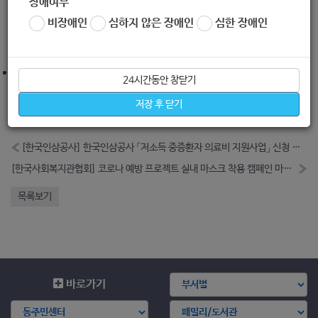
장애여부
마. 문의 : 02-851-1767, 전재일 부장
비장애인
심하지 않은 장애인
심한 장애인
출처 :
https://kaswc.or.kr/welfarenews/236039
24시간동안 창닫기
저장 후 닫기
좋아요
0
싫어요
0
인쇄
«
[한국인삼공사] 한국인삼공사 「저소득 중증환자 의료비 지원사업」 신청 안내 (병원)
[한국사회복지관협회] 코로나 예방 프로젝트 실내 마스크 착용 캠페인 마스크 지원 안내 (서울, 인천, 경기)
»
목록보기
바로가기