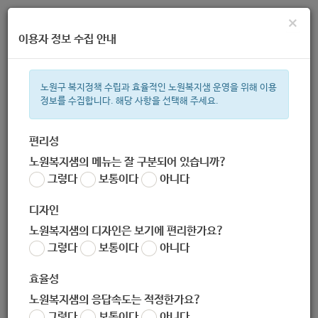
×
이용자 정보 수집 안내
노원구 복지정책 수립과 효율적인 노원복지샘 운영을 위해 이용
정보를 수집합니다. 해당 사항을 선택해 주세요.
주간 인기검색어
복지관
지원금
이용시설
ìº
성민복지관
쉼터
임산부
휠
편리성
노원복지샘의 메뉴는 잘 구분되어 있습니까?
한눈으로 보는 복지 정보
그렇다
보통이다
아니다
디자인
노원복지샘의 디자인은 보기에 편리한가요?
그렇다
보통이다
아니다
[전국주민자치박람회] 주민자치 우수사례 전시
효율성
작성자
노원 복지샘
노원복지샘의 응답속도는 적정한가요?
작성일
2020-12-10 09:22
그렇다
보통이다
아니다