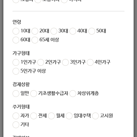
조회
6282
연령
10대
20대
30대
40대
50대
60대
65세 이상
가구형태
1인가구
2인가구
3인가구
4인가구
5인가구 이상
경제상황
일반
기초생활수급자
차상위계층
주거형태
자가
전세
월세
임대주택
고시원
지난 12월 2일부터 7일까지
제19회 전국주민자치박람회의 우수사
기타
가 열렸습니다. 올해 박람회에는 주민자치(위원)회, 주
례 전시
민자치(위원)회와 협력하는 주민조직 협의체, 기초 및 광역 자