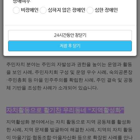
장애여부
치 단체에서 공모했습니다.
비장애인
심하지 않은 장애인
심한 장애인
총 68개 우수 사례가 전시됐는데요.
△주민자치 20건 △지역
활성화 22건 △제도정책 16건 △주민조직네트워크 5건 △학
습공동체 5
건입니다. 각 분야의 특징은 다음과 같습니다.
24시간동안 창닫기
저장 후 닫기
주민이 주인 “주민자치”
주민자치 분야는 주민의 자발성과 권한을 높이는 운영과 활동
을 보인 사례, 주민자치회 구성 및 운영 우수 사례, 숙의공론장
·주민총회 등 마을 민주주의를 확립한 사례, 주민 결속 및 공동
체 기반을 조성한 사례가 소개되어 있습니다.
자치활동으로 활기찬 우리동네 “지역활성화”
지역활성화 분야에서는 자치 활동으로 지역 공동체를 활성화
한 사례, 지역 문제를 발굴하여 해결한 사례, 지역의 자치 활동
이 마을기업·협동조합·마을자산화 등으로 확장된 사례를 만나