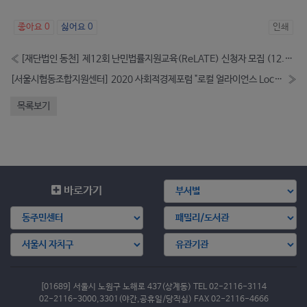
좋아요
0
싫어요
0
인쇄
«
[재단법인 동천] 제12회 난민법률지원교육(ReLATE) 신청자 모집 (12.10.목 16~19시 @온라인)
[서울시협동조합지원센터] 2020 사회적경제포럼 "로컬 얼라이언스 Local ALLiance, 우리는 같이 일한다" 개최 (12/11)
»
목록보기
바로가기
[01689] 서울시 노원구 노해로 437(상계동) TEL 02-2116-3114
02-2116-3000,3301(야간,공휴일/당직실) FAX 02-2116-4666