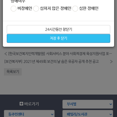
장애여부
130175107
비장애인
심하지 않은 장애인
심한 장애인
좋아요
0
싫어요
0
인쇄
24시간동안 창닫기
2020_다붓다붓공모전_아이디어부문신청서.hwp
저장 후 닫기
2020_다붓다붓공모전_홍보영상부문신청서.hwp
«
[한국보건복지인력개발원] 사회서비스 분야 사회적경제 육성지원사업 포럼 개최
[보건복지부] 2021년 제49회 보건의 날 숨은 유공자 공개 추천 공고
»
목록보기
바로가기