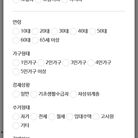
작성일
2020-12-04 09:36
조회
5702
연령
10대
20대
30대
40대
50대
60대
65세 이상
안녕하세요!
사회적경제혁신성장사업
이 주최하는
‘2020 다붓다붓 아이디
가구형태
어 공모전’
이
올해도 어김없이 돌아왔습니다.
1인가구
2인가구
3인가구
4인가구
매년 정말 많은 분들의 관심 덕분에 성황리에 공모전이 진행될
5인가구 이상
수 있었습니다.
경제상황
그 덕분에 보다 많은 사람들이 사회적경제에 관심을 갖고, 이
일반
기초생활수급자
차상위계층
해할 수 있었어요.
주거형태
이번 공모전 역시 많은 분들이 참여해 주시길 기대하겠습니다!
자가
전세
월세
임대주택
고시원
기타
출처 :
https://blog.naver.com/communitybusiness/222