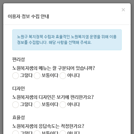
×
이용자 정보 수집 안내
노원구 복지정책 수립과 효율적인 노원복지샘 운영을 위해 이용
정보를 수집합니다. 해당 사항을 선택해 주세요.
주간 인기검색어
복지관
지원금
ìº
이용시설
성민복지관
상이군
임산부
편리성
노원복지샘의 메뉴는 잘 구분되어 있습니까?
한눈으로 보는 복지 정보
그렇다
보통이다
아니다
디자인
노원복지샘의 디자인은 보기에 편리한가요?
그렇다
보통이다
아니다
[사회적경제혁신성장사업] 2020 사회적경제혁신성장사업 다붓
다붓 아이디어 공모전 (창업 아이디어 & 홍보영상)
효율성
작성자
노원복지샘의 응답속도는 적정한가요?
노원 복지샘
그렇다
보통이다
아니다