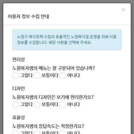
×
이용자 정보 수집 안내
노원구 복지정책 수립과 효율적인 노원복지샘 운영을 위해 이용
정보를 수집합니다. 해당 사항을 선택해 주세요.
주간 인기검색어
복지관
지원금
ìº
이용시설
성민복지관
상이군
임산부
편리성
노원복지샘의 메뉴는 잘 구분되어 있습니까?
한눈으로 보는 복지 정보
그렇다
보통이다
아니다
디자인
노원복지샘의 디자인은 보기에 편리한가요?
그렇다
보통이다
아니다
[예수와주간보호센터] '예그리나' 동화책 온라인 특별전시회 참가
안내
효율성
작성자
노원복지샘의 응답속도는 적정한가요?
노원 복지샘
그렇다
보통이다
아니다