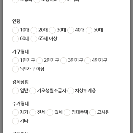
작성일
2020-12-02 09:28
조회
5971
연령
10대
20대
30대
40대
50대
60대
65세 이상
* 출처 :
https://cafe.naver.com/yeshoua7766
가구형태
1인가구
2인가구
3인가구
4인가구
5인가구 이상
경제상황
좋아요
0
싫어요
0
인쇄
일반
기초생활수급자
차상위계층
«
[한국사회복지정보원] 사회보장통계 (134종) 개선 의견 수렴 이벤트
주거형태
[삼성꿈장학재단] 2021 배움터 교육지원사업 공모
»
자가
전세
월세
임대주택
고시원
목록보기
기타