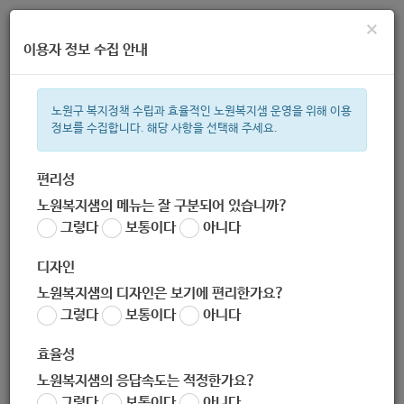
×
이용자 정보 수집 안내
노원구 복지정책 수립과 효율적인 노원복지샘 운영을 위해 이용
정보를 수집합니다. 해당 사항을 선택해 주세요.
주간 인기검색어
ìº
복지관
지원금
이용시설
상이군
성민복지관
임산부
편리성
노원복지샘의 메뉴는 잘 구분되어 있습니까?
한눈으로 보는 복지 정보
그렇다
보통이다
아니다
디자인
노원복지샘의 디자인은 보기에 편리한가요?
그렇다
보통이다
아니다
[함께하는재단 탈북민취업지원센터] 대학생 대상 겨울방학 영어
집중과정 (-11.30)
효율성
작성자
노원복지샘의 응답속도는 적정한가요?
노원 복지샘
그렇다
보통이다
아니다