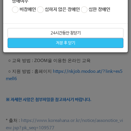
장애여부
< 영어집중과정 II >
비장애인
심하지 않은 장애인
심한 장애인
○ 모집 대상 : 탈북 대학생 및 졸업자 중 영어 기초가 부족해
서 토익 공부에 어려움이 있는 학생
○ 교육 기간 : 2021년 1월 ~ 2월 주 1회 3시간 매주 토요일 14:
24시간동안 창닫기
00 ~ 17:00 (7주)
저장 후 닫기
○ 모집 기간 :
접수 순으로 면접 후 마감 (7명)
○ 교육 방법 : ZOOM을 이용한 온라인 교육
○ 지원 방법 : 홈페이지
https://nkjob.modoo.at/?link=es5
mell6
※ 자세한 사항은 첨부파일을 참고하시기 바랍니다.
* 출처 :
https://www.koreahana.or.kr/notice/assonotice_vi
ew.jsp?pk_seq=109577