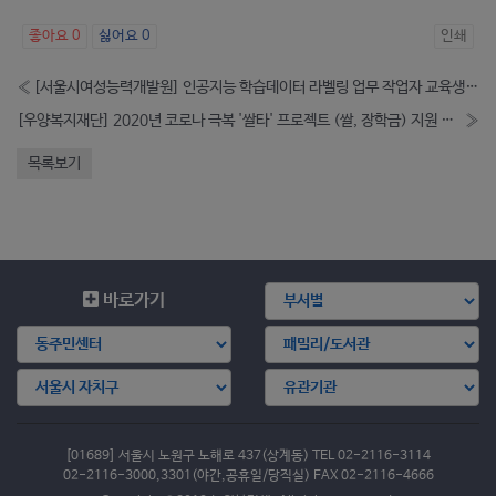
좋아요
0
싫어요
0
인쇄
«
[서울시여성능력개발원] 인공지능 학습데이터 라벨링 업무 작업자 교육생 모집 (-11.30)
[우양복지재단] 2020년 코로나 극복 '쌀타' 프로젝트 (쌀, 장학금) 지원 사업 안내
»
목록보기
바로가기
[01689] 서울시 노원구 노해로 437(상계동) TEL 02-2116-3114
02-2116-3000,3301(야간,공휴일/당직실) FAX 02-2116-4666