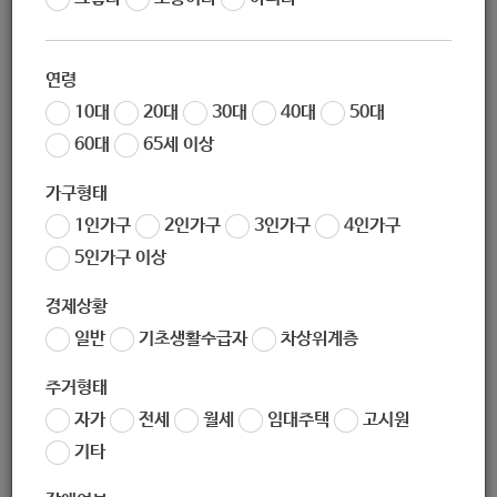
작성일
2020-11-27 09:26
조회
5738
연령
10대
20대
30대
40대
50대
60대
65세 이상
< 영어집중과정 1 >
○ 모집 대상 : 탈북 대학생 중 영어 학업 적응을 위해 문법 및
가구형태
독해 능력 향상 과정이 필요한 학생
1인가구
2인가구
3인가구
4인가구
○ 교육 기간 : 2021년 1월 ~ 2월 주 1회 3시간 매주 토요일 10:
5인가구 이상
00 ~ 13:00 (7주)
경제상황
○ 모집 기간 :
접수 순으로 면접 후 마감 (7명)
일반
기초생활수급자
차상위계층
○ 교육 방법 : ZOOM을 이용한 온라인 교육
주거형태
○ 지원 방법 : 홈페이지
https://nkjob.modoo.at/?link=es5
자가
전세
월세
임대주택
고시원
mell6
기타