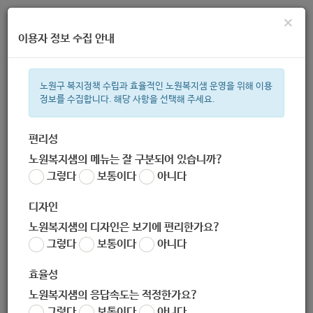
×
이용자 정보 수집 안내
노원구 복지정책 수립과 효율적인 노원복지샘 운영을 위해 이용
정보를 수집합니다. 해당 사항을 선택해 주세요.
주간 인기검색어
복지관
지원금
ìº
이용시설
성민복지관
임산부
쉼터
상
편리성
노원복지샘의 메뉴는 잘 구분되어 있습니까?
한눈으로 보는 복지 정보
그렇다
보통이다
아니다
디자인
노원복지샘의 디자인은 보기에 편리한가요?
그렇다
보통이다
아니다
[따뜻한동행] 온라인 장애체험 전시 <같은 사람, 다른 감각> 관람
안내 (-11.30)
효율성
작성자
노원복지샘의 응답속도는 적정한가요?
노원 복지샘
그렇다
보통이다
아니다