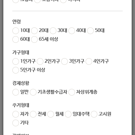
작성일
2020-11-26 10:53
조회
5405
연령
10대
20대
30대
40대
50대
60대
65세 이상
* 출처 :
http://www.walktogether.or.kr/public/news/view0
1.php?code=notice&idx=2862&category=100
가구형태
1인가구
2인가구
3인가구
4인가구
5인가구 이상
경제상황
좋아요
0
싫어요
0
인쇄
일반
기초생활수급자
차상위계층
202011050342419.pdf
주거형태
자가
전세
월세
임대주택
고시원
«
[삼성카드 열린나눔] 시즌26 "초.중등생 기초학력 증대를 위한 컨텐츠 교육설계(안)" 공모사업 (-11.30)
기타
[초록우산어린이재단] 2020 제18차 아동복지포럼 안내 - 코로나19, 애착손상의 위기일까? 기회일까? (-11.30)
»