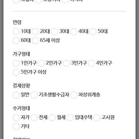
작성일
2020-11-25 09:57
조회
5581
연령
10대
20대
30대
40대
50대
60대
65세 이상
* 제출서류 등 보다 자세한 사항은 첨부된 "모집공고문"을 확인
해 주시기 바랍니다.
가구형태
* 지원서 및 동의서 양식은 첨부파일을 확인해 주시기 바랍니
1인가구
2인가구
3인가구
4인가구
다.
5인가구 이상
경제상황
* 출처 :
http://www.asiaea.or.kr/
일반
기초생활수급자
차상위계층
좋아요
0
싫어요
0
인쇄
주거형태
2020-드림온에어-모집공고문.pdf
자가
전세
월세
임대주택
고시원
2020-드림온에어-지원서-및-동의서.hwp
기타