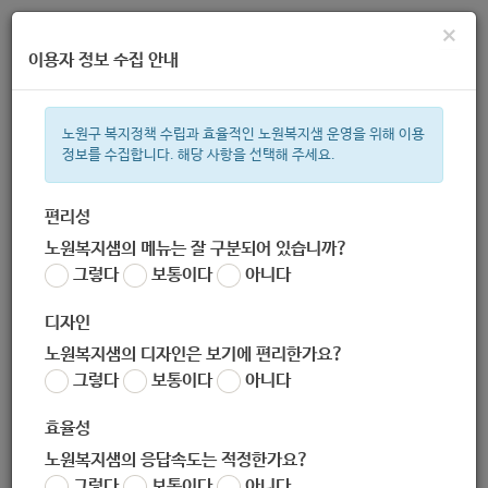
×
이용자 정보 수집 안내
노원구 복지정책 수립과 효율적인 노원복지샘 운영을 위해 이용
정보를 수집합니다. 해당 사항을 선택해 주세요.
주간 인기검색어
복지관
지원금
ìº
이용시설
성민복지관
쉼터
월세
임산
편리성
노원복지샘의 메뉴는 잘 구분되어 있습니까?
한눈으로 보는 복지 정보
그렇다
보통이다
아니다
디자인
노원복지샘의 디자인은 보기에 편리한가요?
그렇다
보통이다
아니다
[아시아교류협회] 방송분야 진로교육 온라인 프로그램 「드림 온
에어」 참가자 모집 (-11.27)
효율성
작성자
노원복지샘의 응답속도는 적정한가요?
노원 복지샘
그렇다
보통이다
아니다